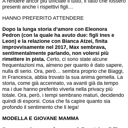
A rendere ancor più ufficiale il tutto, il fatto che fossero
presenti anche i rispettivi figli…
HANNO PREFERITO ATTENDERE
Dopo la lunga storia d’amore con Eleonora
Pedron (con la quale ha avuto due: figli Ines e
Leon) e la relazione con Bianca Atzei, finita
improvvisamente nel 2017, Max sembrava,
sentimentalmente parlando, non volersi più
rimettere in pista.
Certo, ci sono state alcune
frequentazioni ma, almeno per quanto è dato sapere,
nulla di serio. Ora, però… sembra proprio che Biaggi,
in Francesca, abbia trovato la sua anima gemella. La
storia, come già accennato, va avanti già da tempo
ma i due hanno preferito viverla nella privacy più
totale. Ora, però, i tempi sembrano maturi, decidendo
quindi di esporsi. Cosa che fa capire quanto sia
profondo il sentimento che li lega!
MODELLA E GIOVANE MAMMA