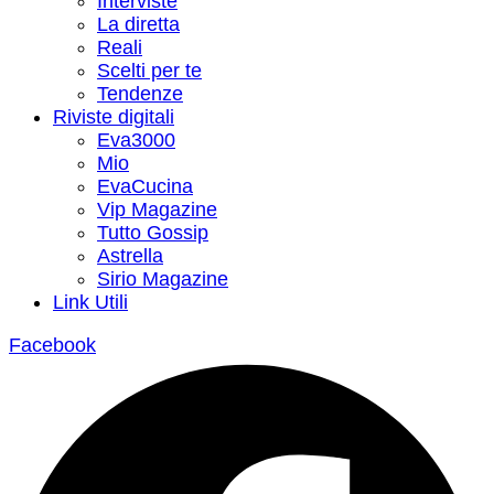
Interviste
La diretta
Reali
Scelti per te
Tendenze
Riviste digitali
Eva3000
Mio
EvaCucina
Vip Magazine
Tutto Gossip
Astrella
Sirio Magazine
Link Utili
Facebook