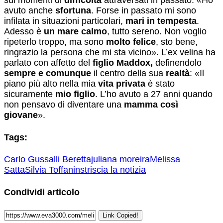
avuto anche
sfortuna
. Forse in passato mi sono
infilata in situazioni particolari,
mari in tempesta
.
Adesso è
un mare calmo
, tutto sereno. Non voglio
ripeterlo troppo, ma sono
molto felice
, sto bene,
ringrazio la persona che mi sta vicino». L’ex velina ha
parlato con affetto del
figlio Maddox,
definendolo
sempre e comunque
il centro della sua
realtà
: «Il
piano più alto nella mia
vita privata
è stato
sicuramente
mio figlio
. L’ho avuto a 27 anni quando
non pensavo di diventare una
mamma così
giovane
».
Tags:
Carlo Gussalli Beretta
juliana moreira
Melissa
Satta
Silvia Toffanin
striscia la notizia
Condividi articolo
Link Copied!