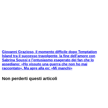
Giovanni Grazioso, il momento difficile dopo Temptation
Island tra il successo travolgente, la fine dell’amore con
Sabrina Soussi e l’entusiasmo esagerato dei fan che lo
assediano: «Ho vissuto una guerra che non ho mai
raccontato». Ma apre alla ex: «Mi manchi»
Non perderti questi articoli