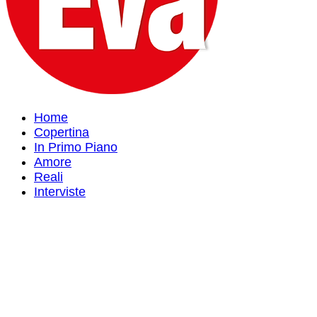
Home
Copertina
In Primo Piano
Amore
Reali
Interviste