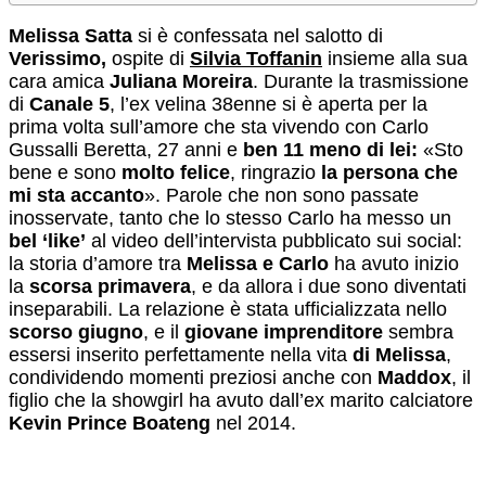
Melissa Satta
si è confessata nel salotto di
Verissimo,
ospite di
Silvia Toffanin
insieme alla sua
cara amica
Juliana Moreira
. Durante la trasmissione
di
Canale 5
, l’ex velina 38enne si è aperta per la
prima volta sull’amore che sta vivendo con Carlo
Gussalli Beretta, 27 anni e
ben 11 meno di lei:
«Sto
bene e sono
molto felice
, ringrazio
la persona che
mi sta accanto
». Parole che non sono passate
inosservate, tanto che lo stesso Carlo ha messo un
bel ‘like’
al video dell’intervista pubblicato sui social:
la storia d’amore tra
Melissa e Carlo
ha avuto inizio
la
scorsa primavera
, e da allora i due sono diventati
inseparabili. La relazione è stata ufficializzata nello
scorso giugno
, e il
giovane imprenditore
sembra
essersi inserito perfettamente nella vita
di Melissa
,
condividendo momenti preziosi anche con
Maddox
, il
figlio che la showgirl ha avuto dall’ex marito calciatore
Kevin Prince Boateng
nel 2014.