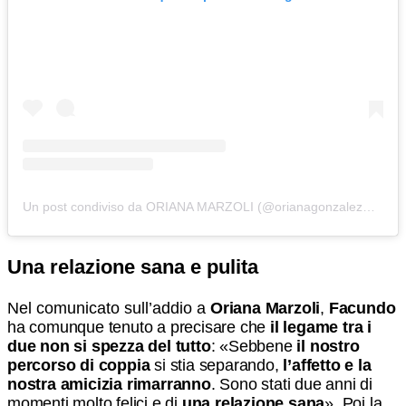
Un post condiviso da ORIANA MARZOLI (@orianagonzalezmarzoli)
Una relazione sana e pulita
Nel comunicato sull’addio a
Oriana Marzoli
,
Facundo
ha comunque tenuto a precisare che
il legame tra i
due non si spezza del tutto
: «Sebbene
il nostro
percorso di coppia
si stia separando,
l’affetto e la
nostra amicizia rimarranno
. Sono stati due anni di
momenti molto felici e di
una relazione sana
». Poi la