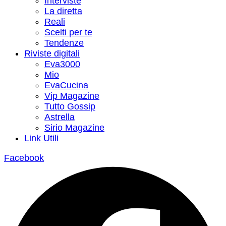
Interviste
La diretta
Reali
Scelti per te
Tendenze
Riviste digitali
Eva3000
Mio
EvaCucina
Vip Magazine
Tutto Gossip
Astrella
Sirio Magazine
Link Utili
Facebook