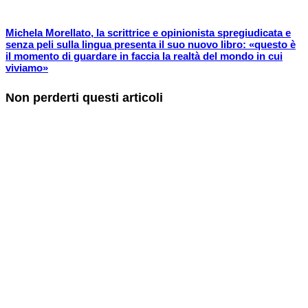
Michela Morellato, la scrittrice e opinionista spregiudicata e
senza peli sulla lingua presenta il suo nuovo libro: «questo è
il momento di guardare in faccia la realtà del mondo in cui
viviamo»
Non perderti questi articoli