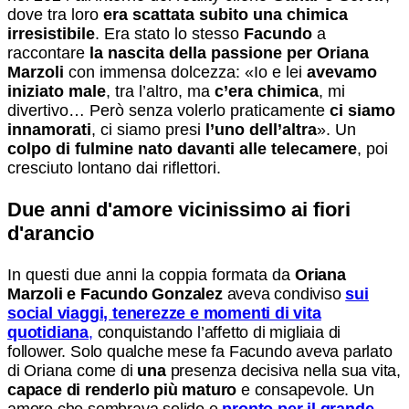
dove tra loro
era scattata subito una chimica
irresistibile
. Era stato lo stesso
Facundo
a
raccontare
la nascita della passione per Oriana
Marzoli
con immensa dolcezza: «Io e lei
avevamo
iniziato male
, tra l’altro, ma
c’era chimica
, mi
divertivo… Però senza volerlo praticamente
ci siamo
innamorati
, ci siamo presi
l’uno dell’altra
». Un
colpo di fulmine nato davanti alle telecamere
, poi
cresciuto lontano dai riflettori.
Due anni d'amore vicinissimo ai fiori
d'arancio
In questi due anni la coppia formata da
Oriana
Marzoli e Facundo Gonzalez
aveva condiviso
sui
social viaggi, tenerezze e momenti di vita
quotidiana
,
conquistando l’affetto di migliaia di
follower. Solo qualche mese fa Facundo aveva parlato
di Oriana come di
una
presenza decisiva nella sua vita,
capace di renderlo più maturo
e consapevole. Un
amore che sembrava solido e
pronto per il grande