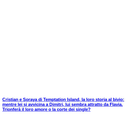
Cristian e Soraya di Temptation Island, la loro storia al bivio:
mentre lei si avvicina a Dimitri, lui sembra attratto da Flavia.
Trionferà il loro amore o la corte dei single?