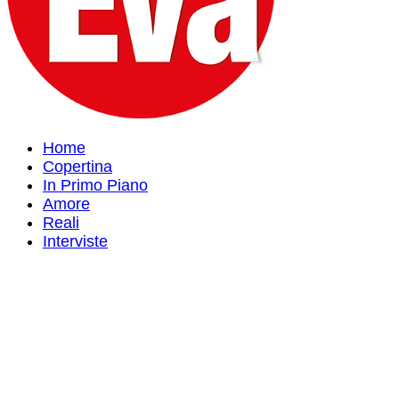
Home
Copertina
In Primo Piano
Amore
Reali
Interviste