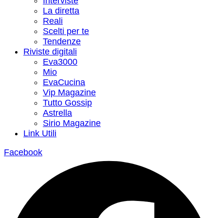
Interviste
La diretta
Reali
Scelti per te
Tendenze
Riviste digitali
Eva3000
Mio
EvaCucina
Vip Magazine
Tutto Gossip
Astrella
Sirio Magazine
Link Utili
Facebook