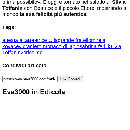
prima possibile». E oggi è tornato nel salotto di
Silvia
Toffanin
con Beatrice e il piccolo Ettore, mostrando al
mondo
la sua felicità più autentica
.
Tags:
a testa alta
Beatrice Olla
grande fratello
mirela
kovacevic
raniero monaco di lapio
sabrina ferilli
Silvia
Toffanin
verissimo
Condividi articolo
Link Copied!
Eva3000 in Edicola