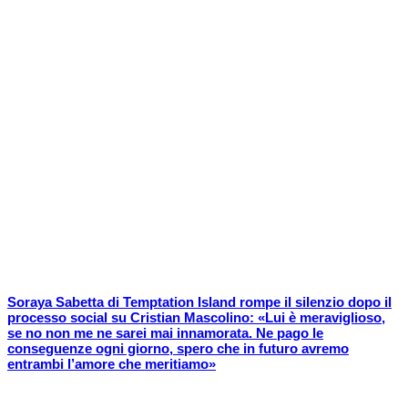
Soraya Sabetta di Temptation Island rompe il silenzio dopo il
processo social su Cristian Mascolino: «Lui è meraviglioso,
se no non me ne sarei mai innamorata. Ne pago le
conseguenze ogni giorno, spero che in futuro avremo
entrambi l’amore che meritiamo»