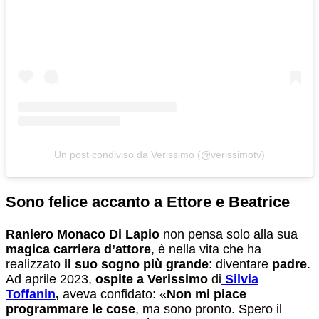
Un post condiviso da Verissimo (@verissimotv)
Sono felice accanto a Ettore e Beatrice
Raniero Monaco Di Lapio
non pensa solo alla sua
magica carriera d’attore
, è nella vita che ha
realizzato
il suo sogno più grande
: diventare
padre
.
Ad aprile 2023,
ospite a Verissimo
di
Silvia
Toffanin
,
aveva confidato: «
Non mi piace
programmare le cose
, ma sono pronto. Spero il