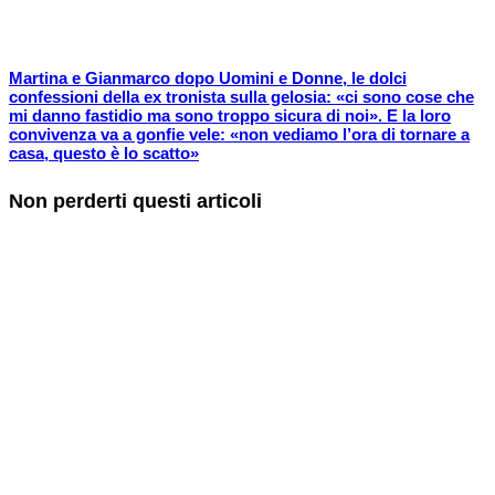
Martina e Gianmarco dopo Uomini e Donne, le dolci
confessioni della ex tronista sulla gelosia: «ci sono cose che
mi danno fastidio ma sono troppo sicura di noi». E la loro
convivenza va a gonfie vele: «non vediamo l’ora di tornare a
casa, questo è lo scatto»
Non perderti questi articoli