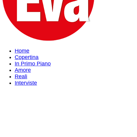
Home
Copertina
In Primo Piano
Amore
Reali
Interviste