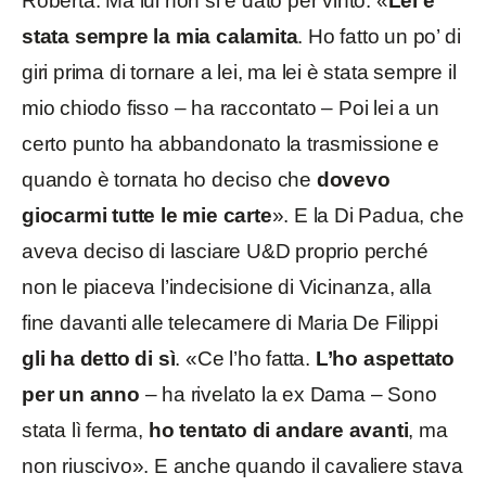
Roberta. Ma lui non si è dato per vinto: «
Lei è
stata sempre la mia calamita
. Ho fatto un po’ di
giri prima di tornare a lei, ma lei è stata sempre il
mio chiodo fisso – ha raccontato – Poi lei a un
certo punto ha abbandonato la trasmissione e
quando è tornata ho deciso che
dovevo
giocarmi tutte le mie carte
». E la Di Padua, che
aveva deciso di lasciare U&D proprio perché
non le piaceva l’indecisione di Vicinanza, alla
fine davanti alle telecamere di Maria De Filippi
gli ha detto di sì
. «Ce l’ho fatta.
L’ho aspettato
per un anno
– ha rivelato la ex Dama – Sono
stata lì ferma,
ho tentato di andare avanti
, ma
non riuscivo». E anche quando il cavaliere stava