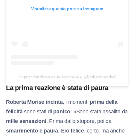
Visualizza questo post su Instagram
Un post condiviso da 𝑹𝒐𝒃𝒆𝒓𝒕𝒂 𝑴𝒐𝒓𝒊𝒔𝒆 (@robertamorise)
La prima reazione è stata di paura
Roberta Morise incinta
, i momenti
prima della
felicità
sono stati di
panico
: «Sono stata assalita da
mille sensazioni
. Prima dallo stupore, poi da
smarrimento e paura
. Ero
felice
, certo, ma anche