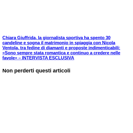
Chiara Giuffrida, la giornalista sportiva ha spento 30
candeline e sogna il matrimonio in spiaggia con Nicola
Ventola, tra fedine di diamanti e proposte indimenticabili:
«Sono sempre stata romantica e continuo a credere nelle
favole» – INTERVISTA ESCLUSIVA
Non perderti questi articoli