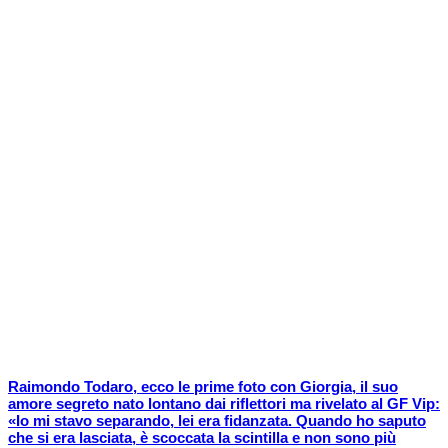
Raimondo Todaro, ecco le prime foto con Giorgia, il suo
amore segreto nato lontano dai riflettori ma rivelato al GF Vip:
«Io mi stavo separando, lei era fidanzata. Quando ho saputo
che si era lasciata, è scoccata la scintilla e non sono più