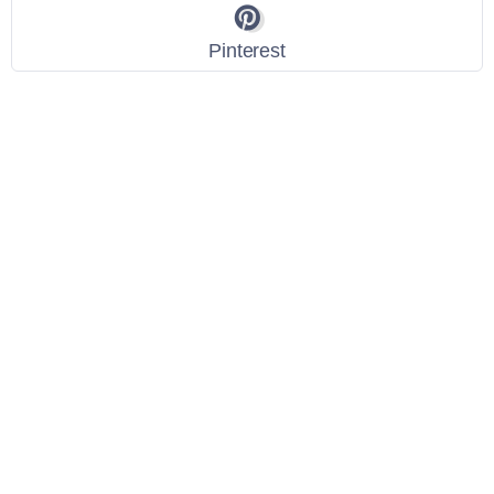
Pinterest
Link Utili
Policy Privacy
Termini e Condizioni
Dati personali
Contatti
Scarica l'App