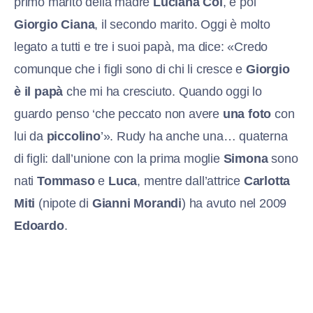
primo marito della madre
Luciana Coi
, e poi
Giorgio Ciana
, il secondo marito. Oggi è molto
legato a tutti e tre i suoi papà, ma dice: «Credo
comunque che i figli sono di chi li cresce e
Giorgio
è il papà
che mi ha cresciuto. Quando oggi lo
guardo penso ‘che peccato non avere
una foto
con
lui da
piccolino
’». Rudy ha anche una… quaterna
di figli: dall’unione con la prima moglie
Simona
sono
nati
Tommaso
e
Luca
, mentre dall’attrice
Carlotta
Miti
(nipote di
Gianni Morandi
) ha avuto nel 2009
Edoardo
.