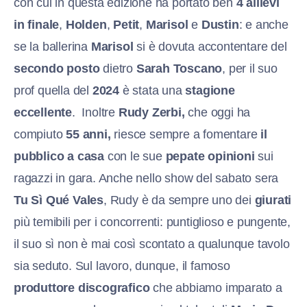
con cui in questa edizione ha portato ben
4 allievi
in finale
,
Holden
,
Petit
,
Marisol
e
Dustin
: e anche
se la ballerina
Marisol
si è dovuta accontentare del
secondo posto
dietro
Sarah Toscano
, per il suo
prof quella del
2024
è stata una
stagione
eccellente
. Inoltre
Rudy Zerbi,
che oggi ha
compiuto
55 anni,
riesce sempre a fomentare
il
pubblico a casa
con le sue
pepate opinioni
sui
ragazzi in gara. Anche nello show del sabato sera
Tu Sì Qué Vales
, Rudy è da sempre uno dei
giurati
più temibili per i concorrenti: puntiglioso e pungente,
il suo sì non è mai così scontato a qualunque tavolo
sia seduto. Sul lavoro, dunque, il famoso
produttore discografico
che abbiamo imparato a