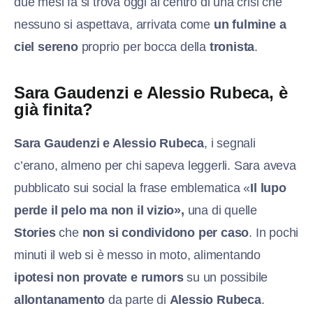
due mesi fa si trova oggi al centro di una crisi che
nessuno si aspettava, arrivata come
un fulmine a
ciel sereno
proprio per bocca della
tronista
.
Sara Gaudenzi e Alessio Rubeca, è
già finita?
Sara Gaudenzi e Alessio Rubeca
, i segnali
c’erano, almeno per chi sapeva leggerli. Sara aveva
pubblicato sui social la frase emblematica «
Il lupo
perde il pelo ma non il vizio»,
una di quelle
Stories
che
non si condividono per caso
. In pochi
minuti il web si è messo in moto, alimentando
ipotesi non provate e rumors
su un possibile
allontanamento
da parte di
Alessio Rubeca
.