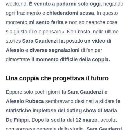
weekend.
È venuto a parlarmi solo oggi,
negando
ogni tradimento e
chiedendomi scusa
. In questo
momento
mi sento ferita
e non so neanche cosa
sia giusto dire o pensare». Non basta, nelle ultime
stories
Sara Gaudenzi
ha postato
un video di
Alessio
e
diverse segnalazioni
di fan per
dimostrare
il momento difficile della coppia.
Una coppia che progettava il futuro
Eppure solo pochi giorni fa
Sara Gaudenzi e
Alessio Rubeca
sembravano destinati a sfidare
le
statistiche impietose del dating show di Maria
De Filippi
. Dopo
la scelta del 12 marzo
, accolta
con sorpresa generale dallo studio,
Sara Gaudenzi