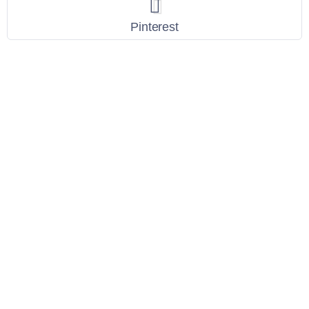
Pinterest
Link Utili
Policy Privacy
Termini e Condizioni
Dati personali
Contatti
Scarica l'App