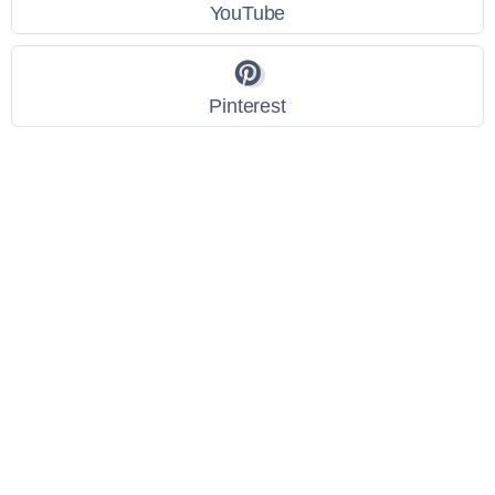
YouTube
Pinterest
Link Utili
Policy Privacy
Termini e Condizioni
Dati personali
Contatti
Scarica l'App