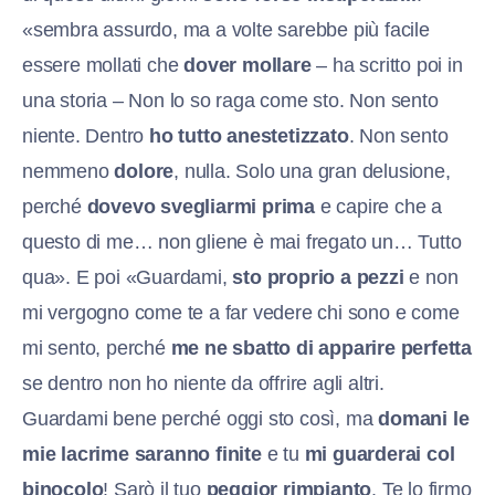
«sembra assurdo, ma a volte sarebbe più facile
essere mollati che
dover mollare
– ha scritto poi in
una storia – Non lo so raga come sto. Non sento
niente. Dentro
ho tutto anestetizzato
. Non sento
nemmeno
dolore
, nulla. Solo una gran delusione,
perché
dovevo svegliarmi prima
e capire che a
questo di me… non gliene è mai fregato un… Tutto
qua». E poi «Guardami,
sto proprio a pezzi
e non
mi vergogno come te a far vedere chi sono e come
mi sento, perché
me ne sbatto di apparire perfetta
se dentro non ho niente da offrire agli altri.
Guardami bene perché oggi sto così, ma
domani le
mie lacrime saranno finite
e tu
mi guarderai col
binocolo
! Sarò il tuo
peggior rimpianto
. Te lo firmo