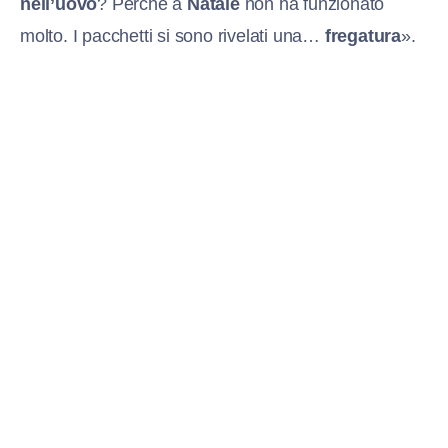
nell’uovo
? Perché a
Natale
non ha funzionato
molto. I pacchetti si sono rivelati una…
fregatura
».