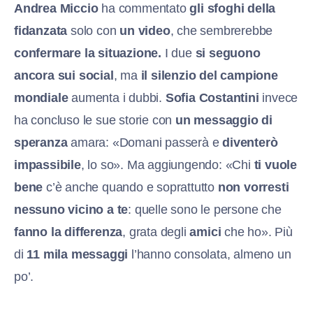
Andrea Miccio
ha commentato
gli sfoghi della
fidanzata
solo con
un video
, che sembrerebbe
confermare la situazione.
I due
si seguono
ancora sui social
, ma
il silenzio del campione
mondiale
aumenta i dubbi.
Sofia Costantini
invece
ha concluso le sue storie con
un messaggio di
speranza
amara: «Domani passerà e
diventerò
impassibile
, lo so». Ma aggiungendo: «Chi
ti vuole
bene
c’è anche quando e soprattutto
non vorresti
nessuno vicino a te
: quelle sono le persone che
fanno la differenza
, grata degli
amici
che ho». Più
di
11 mila messaggi
l’hanno consolata, almeno un
po’.