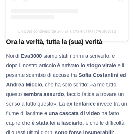
Un post condiviso da 𝑆𝑂𝐹𝐼𝐴 𝐶𝑂𝑆𝑇𝐴𝑁𝑇𝐼𝑁𝐼 (@sofycost)
Ora la verità, tutta la (sua) verità
Noi di
Eva3000
siamo stati i primi a scriverlo, e
dopo il nostro articolo è arrivato
lo sfogo virale
e il
pesante scambio di accuse tra
Sofia Costantini ed
Andrea Miccio
, che ha solo scritto: «a me tutto
questo
sembra assurdo
, faccio fatica a trovare un
senso a tutto questo». La
ex tentarice
invece tra un
fiume di lacrime e
una cascata di video
ha fatto
capire che
è stata lei a lasciarlo
, e che le difficoltà
di questi ultimi giorni
sono forse insuperabili
: