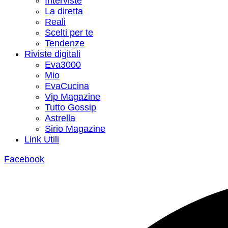
Interviste
La diretta
Reali
Scelti per te
Tendenze
Riviste digitali
Eva3000
Mio
EvaCucina
Vip Magazine
Tutto Gossip
Astrella
Sirio Magazine
Link Utili
Facebook