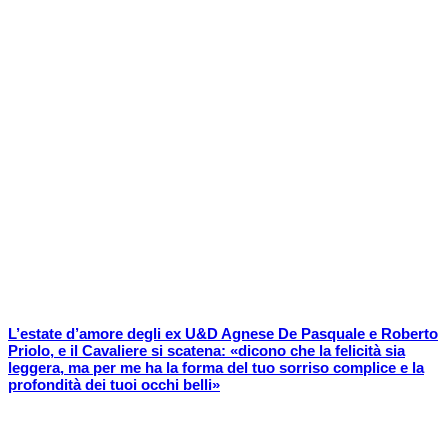
L’estate d’amore degli ex U&D Agnese De Pasquale e Roberto
Priolo, e il Cavaliere si scatena: «dicono che la felicità sia
leggera, ma per me ha la forma del tuo sorriso complice e la
profondità dei tuoi occhi belli»