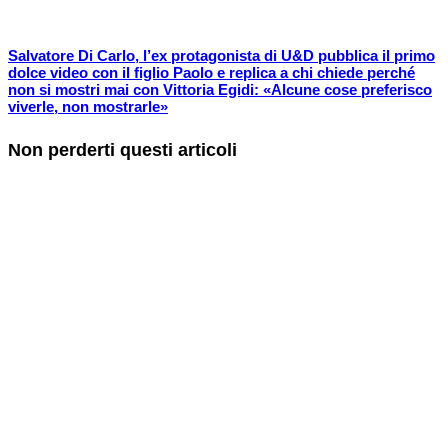
Salvatore Di Carlo, l’ex protagonista di U&D pubblica il primo
dolce video con il figlio Paolo e replica a chi chiede perché
non si mostri mai con Vittoria Egidi: «Alcune cose preferisco
viverle, non mostrarle»
Non perderti questi articoli