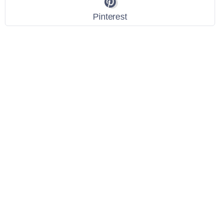
Pinterest
Link Utili
Policy Privacy
Termini e Condizioni
Dati personali
Contatti
Scarica l'App