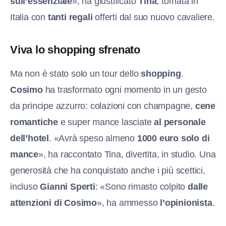
sull’essenziale
», ha giustificato
Tina
, tornata in
Italia con
tanti regali
offerti dal suo nuovo cavaliere.
Viva lo shopping sfrenato
Ma non è stato solo un tour dello
shopping
.
Cosimo
ha trasformato ogni momento in un gesto
da principe azzurro: colazioni con champagne,
cene
romantiche
e super mance lasciate
al personale
dell’hotel
. «Avrà speso almeno
1000 euro solo di
mance
», ha raccontato Tina, divertita, in studio. Una
generosità che ha conquistato anche i più scettici,
incluso
Gianni Sperti
: «Sono rimasto colpito
dalle
attenzioni di Cosimo
», ha ammesso
l’opinionista
.