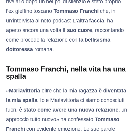
rivelarlo dopo un bel po’ di silenzio è stato proprio
l’ex gieffino toscano
Tommaso Franchi
che, in
un’intervista al noto podcast
L’altra faccia
, ha
aperto ancora una volta
il suo cuore
, raccontando
come procede la relazione con
la bellisisma
dottoressa
romana.
Tommaso Franchi, nella vita ha una
spalla
«
Mariavittoria
oltre che la mia ragazza
è diventata
la mia spalla
. Io e Mariavittoria ci siamo conosciuti
fuori,
è stato come avere una nuova relazione
, un
approccio tutto nuovo» ha confessato
Tommaso
Franchi
con evidente emozione. Le sue parole