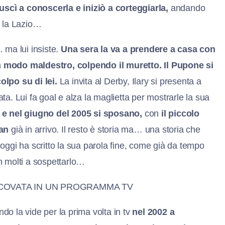
uscì a conoscerla e iniziò a corteggiarla,
andando
er la Lazio…
 ma lui insiste.
Una sera la va a prendere a
casa con
 in modo maldestro, colpendo il muretto. Il Pupone si
lpo su di lei.
La invita al Derby, Ilary si presenta a
a. Lui fa goal e alza la maglietta per mostrarle la sua
a
e nel giugno del 2005 si sposano,
con
il
piccolo
ian
già in arrivo. Il resto è storia ma… una storia che
 oggi ha scritto la sua parola fine, come già da tempo
n molti a sospettarlo…
SCOVATA IN UN PROGRAMMA TV
do la vide per la prima volta in tv
nel 2002 a