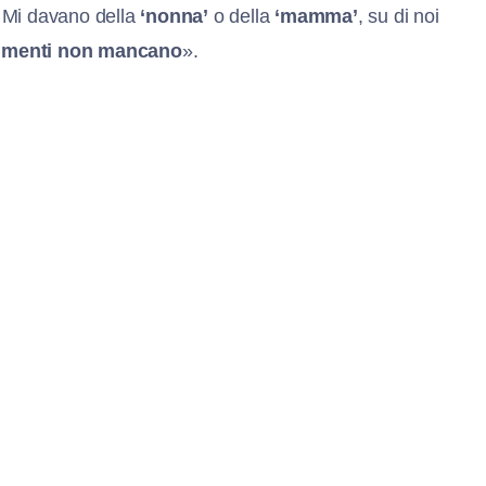
. Mi davano della
‘nonna’
o della
‘mamma’
, su di noi
mmenti non mancano
».