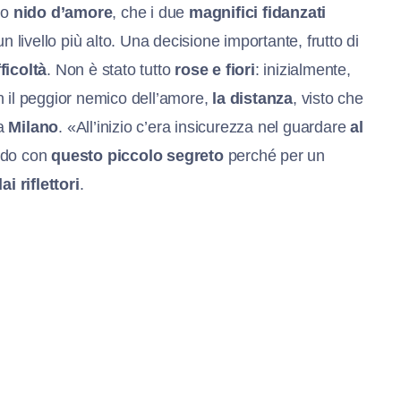
io
nido d’amore
, che i due
magnifici fidanzati
n livello più alto. Una decisione importante, frutto di
ficoltà
. Non è stato tutto
rose e fiori
: inizialmente,
n il peggior nemico dell’amore,
la distanza
, visto che
 a
Milano
. «All’inizio c’era insicurezza nel guardare
al
ndo con
questo piccolo segreto
perché per un
i riflettori
.