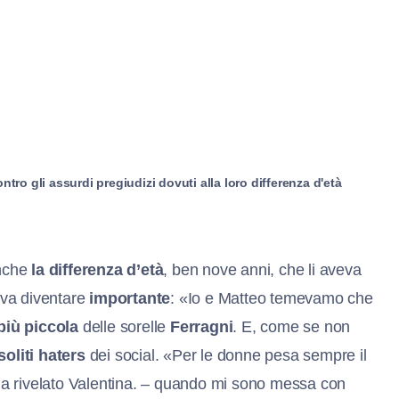
ro gli assurdi pregiudizi dovuti alla loro differenza d'età
anche
la differenza d’età
, ben nove anni, che li aveva
teva diventare
importante
: «Io e Matteo temevamo che
più piccola
delle sorelle
Ferragni
. E, come se non
soliti haters
dei social. «Per le donne pesa sempre il
– ha rivelato Valentina. – quando mi sono messa con