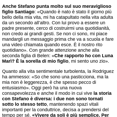
Anche Stefano punta molto sul suo meraviglioso
figlio Santiago
: «Quando è nato è stato il giorno più
bello della mia vita, mi ha catapultato nella vita adulta
da un secondo all’altro. Con lui provo a essere un
padre presente, cerco di costruirmi una quotidianità,
non credo ai grandi gesti. Se non ci sono, mi piace
mandargli un messaggio prima che va a scuola e fare
una video chiamata quando esce. È il nostro rito
quotidiano». Con grande attenzione anche alla
seconda figlia di Belen: «
Che rapporto ho con Luna
Marì? È la sorella di mio figlio
, mi sento uno zio».
Quanto alla vita sentimentale turbolenta, la Rodriguez
ha ammesso: «So che sono una pasticciona, ma la
mia non è leggerezza, è che spesso pecco di
entusiasmo». Oggi però ha una nuova
consapevolezza e anche il modo in cui vive
la storia
con Stefano è diversa: i due non sono tornati
sotto lo stesso tetto
, mantenendo spazi vitali
importanti per la conduttrice, decisa a prendersi del
tempo per sé.
«Vivere da soli è più semplice. Per