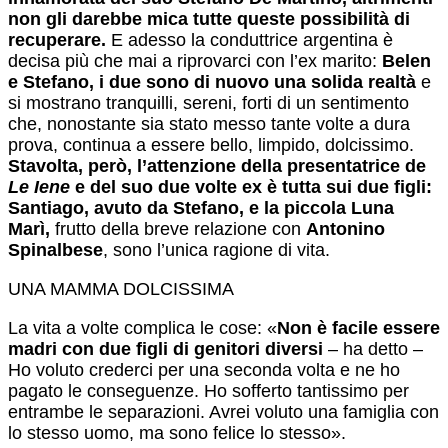
non gli darebbe mica tutte queste possibilità di
recuperare.
E adesso la conduttrice argentina è
decisa più che mai a riprovarci con l’ex marito:
Belen
e Stefano, i due sono di nuovo una solida realtà
e
si mostrano tranquilli, sereni, forti di un sentimento
che, nonostante sia stato messo tante volte a dura
prova, continua a essere bello, limpido, dolcissimo.
Stavolta, però, l’attenzione della presentatrice de
Le Iene
e del suo due volte ex è tutta sui due figli:
Santiago, avuto da Stefano, e la piccola Luna
Marì,
frutto della breve relazione con
Antonino
Spinalbese
, sono l’unica ragione di vita.
UNA MAMMA DOLCISSIMA
La vita a volte complica le cose: «
Non è facile essere
madri con due figli di genitori diversi
– ha detto –
Ho voluto crederci per una seconda volta e ne ho
pagato le conseguenze. Ho sofferto tantissimo per
entrambe le separazioni. Avrei voluto una famiglia con
lo stesso uomo, ma sono felice lo stesso».