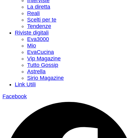
Interviste
La diretta
Reali
Scelti per te
Tendenze
Riviste digitali
Eva3000
Mio
EvaCucina
Vip Magazine
Tutto Gossip
Astrella
Sirio Magazine
Link Utili
Facebook