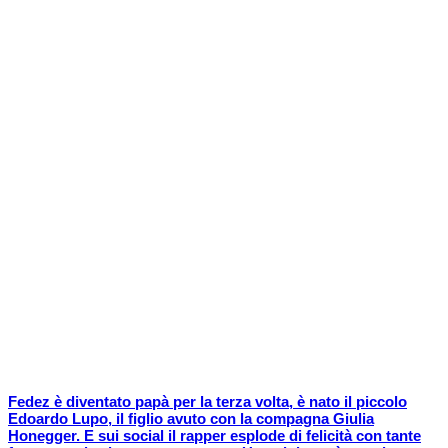
Fedez è diventato papà per la terza volta, è nato il piccolo
Edoardo Lupo, il figlio avuto con la compagna Giulia
Honegger. E sui social il rapper esplode di felicità con tante