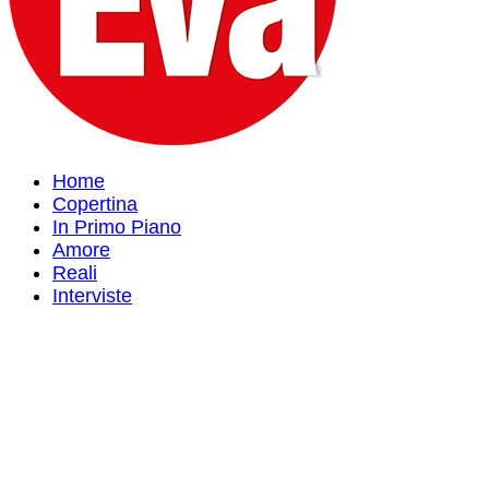
Home
Copertina
In Primo Piano
Amore
Reali
Interviste