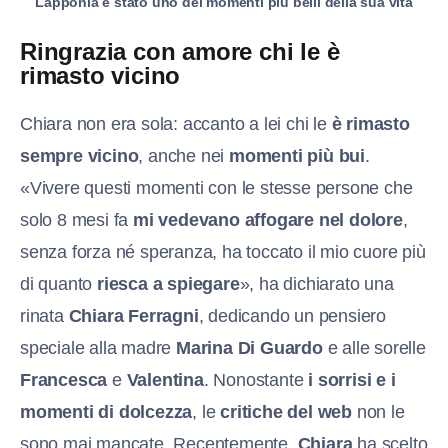
Lapponia è stato uno dei momenti più belli della sua vita
Ringrazia con amore chi le è
rimasto vicino
Chiara non era sola: accanto a lei chi le
è rimasto
sempre vicino
, anche nei
momenti più bui
.
«Vivere questi momenti con le stesse persone che
solo 8 mesi fa
mi vedevano affogare nel dolore
,
senza forza né speranza, ha toccato il mio cuore più
di quanto
riesca a spiegare
», ha dichiarato una
rinata
Chiara Ferragni
, dedicando un pensiero
speciale alla madre
Marina Di Guardo
e alle sorelle
Francesca
e
Valentina
. Nonostante
i sorrisi e i
momenti di dolcezza
, le
critiche del web
non le
sono mai mancate. Recentemente,
Chiara
ha scelto