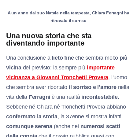
A un anno dal suo Natale nella tempesta, Chiara Ferragni ha
ritrovato il sorriso
Una nuova storia che sta
diventando importante
Una conclusione a
lieto fine
che sembra molto
più
vicina
del previsto: la sempre più
importante
vicinanza a Giovanni Tronchetti Provera
, l’uomo
che sembra aver riportato
il sorriso e l’amore
nella
vita della
Ferragni
è una realtà
incontestabile
.
Sebbene né Chiara né Tronchetti Provera abbiano
confermato la storia
, la 37enne si mostra infatti
comunque serena
(anche nei
numerosi scatti
della coppia
che il gossip pubblica quasi ogni