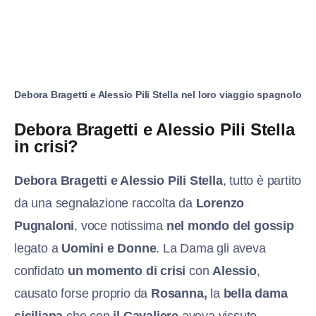
Debora Bragetti e Alessio Pili Stella nel loro viaggio spagnolo
Debora Bragetti e Alessio Pili Stella
in crisi?
Debora Bragetti e Alessio Pili Stella
, t
utto è partito
da una segnalazione raccolta da
Lorenzo
Pugnaloni
, voce notissima
nel mondo del gossip
legato a
Uomini e Donne
. La Dama gli aveva
confidato
un momento di crisi
con
Alessio
,
causato forse proprio da
R
osanna,
la
bella dama
siciliana
che con
il Cavaliere
aveva vissuto