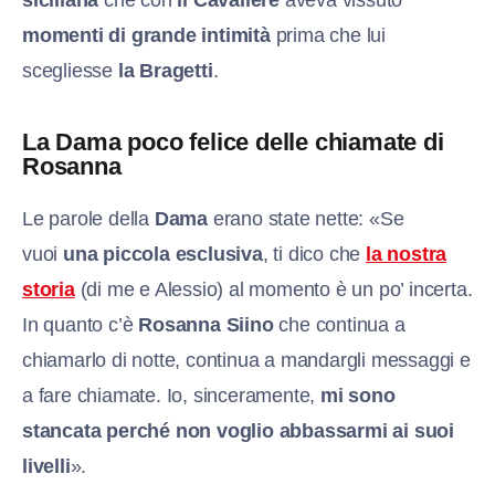
momenti di grande
i
ntimità
prima che lui
scegliesse
la Bragetti
.
La Dama poco felice delle chiamate di
Rosanna
Le parole della
Dama
erano state nette: «Se
vuoi
una piccola esclusiva
, ti dico che
la nostra
storia
(di me e Alessio) al momento è un po’ incerta.
In quanto c’è
Rosanna Siino
che continua a
chiamarlo di notte, continua a mandargli messaggi e
a fare chiamate. Io, sinceramente,
mi sono
stancata perché non
voglio abbassarmi ai suoi
livelli
».