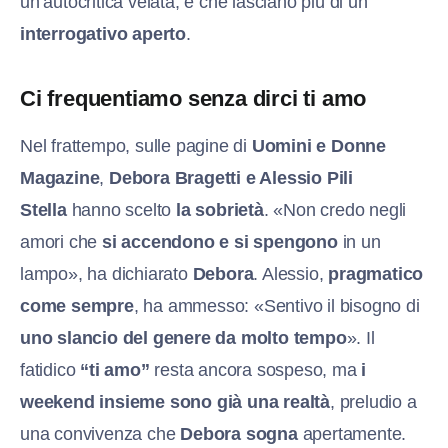
un’autocritica velata, e che lasciano più di un
interrogativo aperto
.
Ci frequentiamo senza dirci ti amo
Nel frattempo, sulle pagine di
Uomini e Donne
Magazine
,
Debora Bragetti e Alessio Pili
Stella
hanno scelto
la sobrietà
. «Non credo negli
amori che
si accendono e si spengono
in un
lampo», ha dichiarato
Debora
. Alessio,
pragmatico
come sempre
, ha ammesso: «Sentivo il bisogno di
uno slancio del genere da molto tempo
». Il
fatidico
“ti amo”
resta ancora sospeso, ma
i
weekend insieme sono già una realtà
, preludio a
una convivenza che
Debora sogna
apertamente.