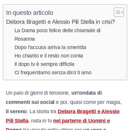
In questo articolo
Debora Bragetti e Alessio Pili Stella in crisi?
La Dama poco felice delle chiamate di
Rosanna
Dopo l'accusa arriva la smentita
Ho chiarito e il resto non conta
Il dopo tv è sempre difficile
Ci frequentiamo senza dirci ti amo
Un paio di giorni di tensione,
un’ondata di
commenti sui social
e poi, quasi come per magia,
il sereno
. La storia tra
Debora Bragetti e Alessio
Pili Stella
, nata in tv
nel parterre d
i
Uomini e
Donne
ha vissuto nelle ultime ore
un vero e