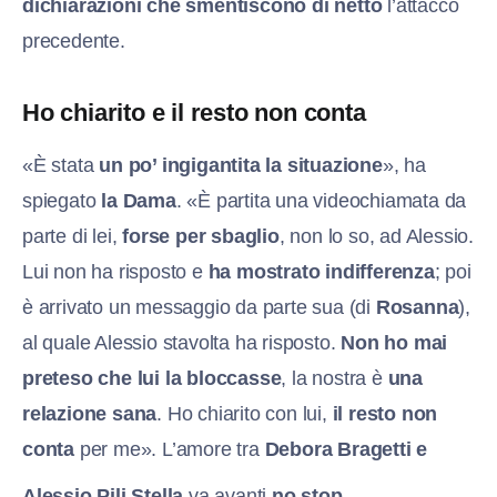
dichiarazioni che smentiscono di netto
l’attacco
precedente.
Ho chiarito e il resto non conta
«È stata
un po’ ingigantita la situazione
», ha
spiegato
la Dama
. «È partita una videochiamata da
parte di lei,
forse per sbaglio
, non lo so, ad Alessio.
Lui non ha risposto e
ha mostrato indifferenza
; poi
è arrivato un messaggio da parte sua (di
Rosanna
),
al quale Alessio stavolta ha risposto.
Non ho mai
preteso che lui la bloccasse
, la nostra è
una
relazione sana
. Ho chiarito con lui,
il resto non
conta
per me». L’amore tr
a
Debora Bragetti e
Alessio Pili Stella
va avanti
no stop.