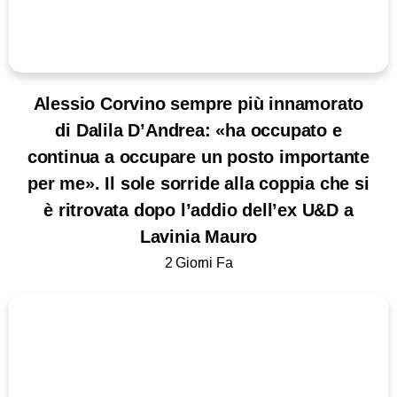
Alessio Corvino sempre più innamorato
di Dalila D’Andrea: «ha occupato e
continua a occupare un posto importante
per me». Il sole sorride alla coppia che si
è ritrovata dopo l’addio dell’ex U&D a
Lavinia Mauro
2 Giorni Fa