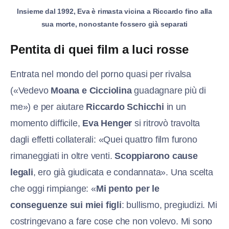
Insieme dal 1992, Eva è rimasta vicina a Riccardo fino alla
sua morte, nonostante fossero già separati
Pentita di quei film a luci rosse
Entrata nel mondo del porno quasi per rivalsa
(«Vedevo
Moana e Cicciolina
guadagnare più di
me») e per aiutare
Riccardo Schicchi
in un
momento difficile,
Eva Henger
si ritrovò travolta
dagli effetti collaterali: «Quei quattro film furono
rimaneggiati in oltre venti.
Scoppiarono cause
legali
, ero già giudicata e condannata». Una scelta
che oggi rimpiange: «
Mi pento per le
conseguenze sui miei figli
: bullismo, pregiudizi. Mi
costringevano a fare cose che non volevo. Mi sono