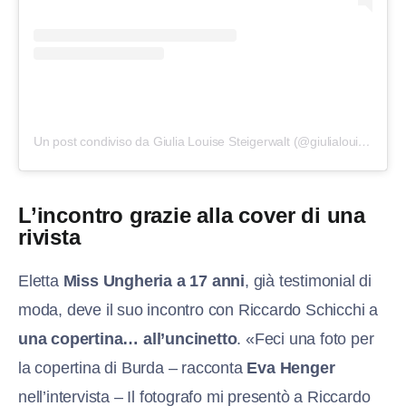
Un post condiviso da Giulia Louise Steigerwalt (@giulialouisesteigerwalt)
L’incontro grazie alla cover di una
rivista
Eletta
Miss Ungheria a 17 anni
, già testimonial di
moda, deve il suo incontro con Riccardo Schicchi a
una
copertina… all’uncinetto
. «Feci una foto per
la copertina di Burda – racconta
Eva Henger
nell’intervista – Il fotografo mi presentò a Riccardo