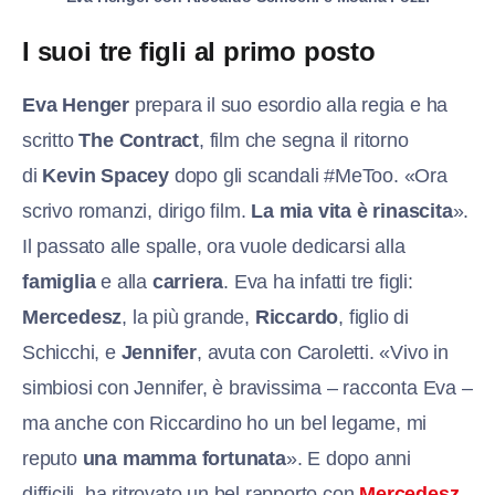
I suoi tre figli al primo posto
Eva Henger
prepara il suo esordio alla regia e ha
scritto
The Contract
, film che segna il ritorno
di
Kevin Spacey
dopo gli scandali #MeToo. «Ora
scrivo romanzi, dirigo film.
La mia vita è rinascita
».
Il passato alle spalle, ora vuole dedicarsi alla
famiglia
e alla
carriera
. Eva ha infatti tre figli:
Mercedesz
, la più grande,
Riccardo
, figlio di
Schicchi, e
Jennifer
, avuta con Caroletti. «Vivo in
simbiosi con Jennifer, è bravissima – racconta Eva –
ma anche con Riccardino ho un bel legame, mi
reputo
una mamma fortunata
». E dopo anni
difficili, ha ritrovato un bel rapporto con
Mercedesz
,