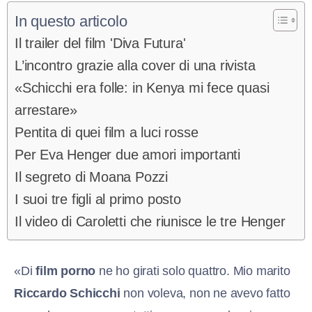
In questo articolo
Il trailer del film 'Diva Futura'
L’incontro grazie alla cover di una rivista
«Schicchi era folle: in Kenya mi fece quasi
arrestare»
Pentita di quei film a luci rosse
Per Eva Henger due amori importanti
Il segreto di Moana Pozzi
I suoi tre figli al primo posto
Il video di Caroletti che riunisce le tre Henger
«Di
film porno
ne ho girati solo quattro. Mio marito
Riccardo Schicchi
non voleva, non ne avevo fatto