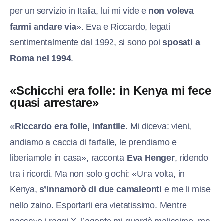
per un servizio in Italia, lui mi vide e
non voleva
farmi andare via
». Eva e Riccardo, legati
sentimentalmente dal 1992, si sono poi
sposati a
Roma nel 1994
.
«Schicchi era folle: in Kenya mi fece
quasi arrestare»
«
Riccardo era folle, infantile
. Mi diceva: vieni,
andiamo a caccia di farfalle, le prendiamo e
liberiamole in casa», racconta
Eva Henger
, ridendo
tra i ricordi. Ma non solo giochi: «Una volta, in
Kenya,
s’innamorò di due camaleonti
e me li mise
nello zaino. Esportarli era vietatissimo. Mentre
passavo i raggi X, l’agente mi guardò malissimo, ma