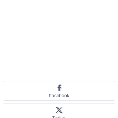
Seguici
Facebook
Twitter