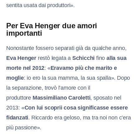
sentita usata dai produttori».
Per Eva Henger due amori
importanti
Nonostante fossero separati già da qualche anno,
Eva Henger
restò legata a
Schicchi
fino
alla sua
morte nel 2012
: «
Eravamo più che marito e
moglie
: io ero la sua mamma, la sua spalla». Dopo
la separazione, trovò l’amore con il
produttore
Massimiliano Caroletti
, sposato nel
2013: «
Con lui scoprii cosa significasse essere
fidanzati
. Riccardo era geloso, ma tra noi non c’era
più passione».