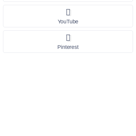
YouTube
Pinterest
Link Utili
Policy Privacy
Termini e Condizioni
Dati personali
Contatti