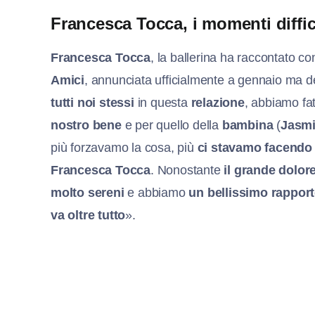
Francesca Tocca, i momenti diffic
Francesca Tocca
, la ballerina ha raccontato co
Amici
, annunciata ufficialmente a gennaio ma 
tutti noi stessi
in questa
relazione
, abbiamo fat
nostro bene
e per quello della
bambina
(
Jasm
più forzavamo la cosa, più
ci stavamo facendo
Francesca Tocca
. Nonostante
il grande dolor
molto sereni
e abbiamo
un bellissimo rappor
va oltre tutto
».