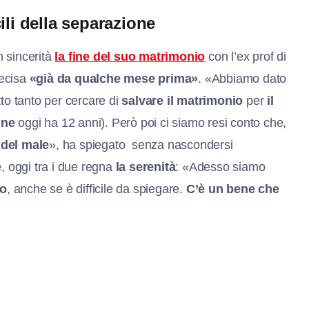
ili della separazione
n sincerità
la fine del suo matrimonio
con l’ex prof di
decisa
«già da qualche mese prima»
. «Abbiamo dato
to tanto per cercare di
salvare il matrimonio
per
il
ine
oggi ha 12 anni). Però poi ci siamo resi conto che,
 del male
», ha spiegato senza nascondersi
e
, oggi tra i due regna
la serenità
: «Adesso siamo
to
, anche se è difficile da spiegare.
C’è un bene che