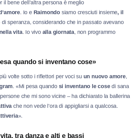
il bene dell’altra persona è meglio
 d’amore
. Io e
Raimondo
siamo cresciuti insieme
, il
 di speranza, considerando che in passato avevano
nella vita
. Io vivo
alla giornata
, non programmo
 pesa quando si inventano cose»
più volte sotto i riflettori per voci su
un nuovo amore
,
agram
. «Mi pesa quando
si inventano le cose
di sana
 persone che mi sono vicine – ha dichiarato la ballerina
ttiva
che non vede l’ora di appigliarsi a qualcosa.
ttiveria
».
ita, tra danza e alti e bassi