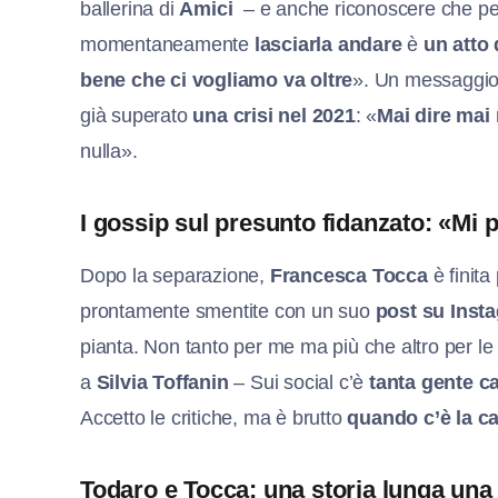
ballerina di
Amici
– e anche riconoscere che per 
momentaneamente
lasciarla andare
è
un atto
bene che ci vogliamo va oltre
». Un messaggio
già superato
una crisi nel 2021
: «
Mai dire mai 
nulla».
I gossip sul presunto fidanzato: «Mi
Dopo la separazione,
Francesca Tocca
è finita 
prontamente smentite con un suo
post su Inst
pianta. Non tanto per me ma più che altro per le
a
Silvia Toffanin
– Sui social c’è
tanta gente ca
Accetto le critiche, ma è brutto
quando c’è la ca
Todaro e Tocca: una storia lunga una v