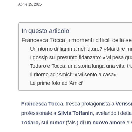
Aprile 15, 2025
In questo articolo
Francesca Tocca, i momenti difficili della s
Un ritorno di fiamma nel futuro? «Mai dire m
I gossip sul presunto fidanzato: «Mi pesa q
Todaro e Tocca: una storia lunga una vita, tr
Il ritorno ad ‘Amici:’ «Mi sento a casa»
Le prime foto ad 'Amici'
Francesca Tocca
, fresca protagonista a
Veriss
professionale a
Silvia Toffanin
, svelando i detta
Todaro,
sui
rumor
(falsi) di un
nuovo amore
e 