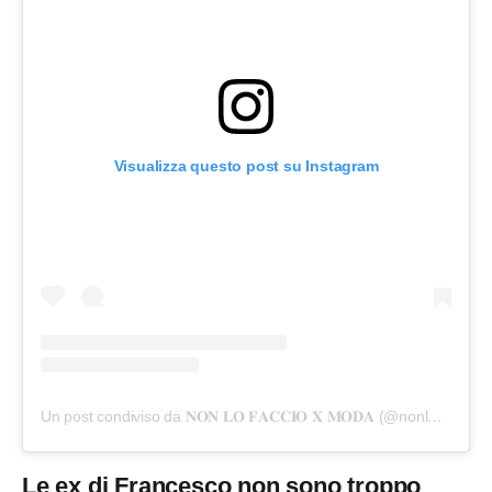
Visualizza questo post su Instagram
Un post condiviso da 𝐍𝐎𝐍 𝐋𝐎 𝐅𝐀𝐂𝐂𝐈𝐎 𝐗 𝐌𝐎𝐃𝐀 (@nonlofaccioxmoda)
Le ex di Francesco non sono troppo