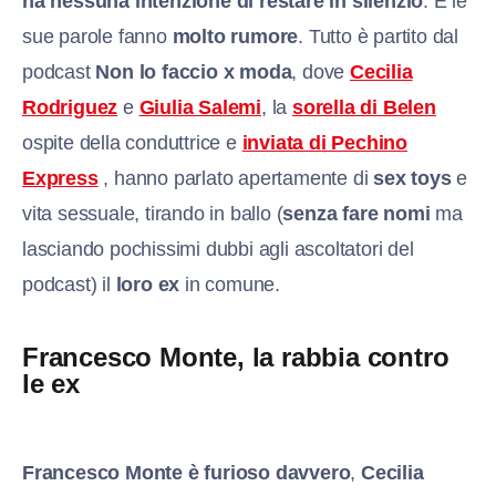
ha nessuna intenzione di restare in silenzio
. E le
sue parole fanno
molto rumore
. Tutto è partito dal
podcast
Non lo faccio x moda
, dove
Cecilia
Rodriguez
e
Giulia Salemi
, la
sorella di Belen
ospite della conduttrice e
inviata di Pechino
Express
, hanno parlato apertamente di
sex toys
e
vita sessuale, tirando in ballo (
senza fare nomi
ma
lasciando pochissimi dubbi agli ascoltatori del
podcast) il
loro ex
in comune.
Francesco Monte, la rabbia contro
le ex
F
rancesco Monte è furioso davvero
,
Cecilia