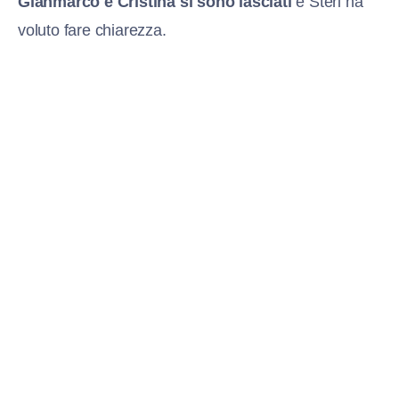
Gianmarco e Cristina si sono lasciati
e Steri ha
voluto fare chiarezza.