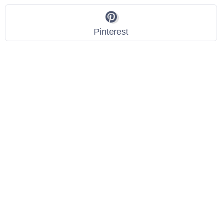
Pinterest
Link Utili
Policy Privacy
Termini e Condizioni
Dati personali
Contatti
Scarica l'App