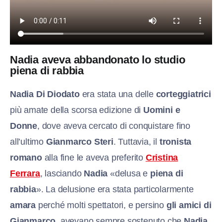
Nadia aveva abbandonato lo studio
piena di rabbia
Nadia Di Diodato
era stata una delle
corteggiatrici
più amate della scorsa edizione di
Uomini e
Donne
, dove aveva cercato di conquistare fino
all’ultimo
Gianmarco Steri
. Tuttavia, il
tronista
romano
alla fine le aveva preferito
Cristina
Ferrara
, lasciando
Nadia
«delusa e
piena di
rabbia
». La delusione era stata particolarmente
amara
perché molti spettatori, e persino
gli amici di
Gianmarco
, avevano sempre sostenuto che
Nadia