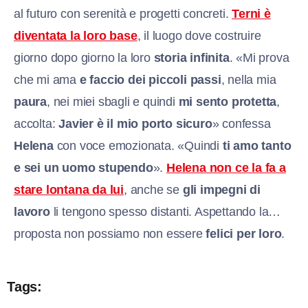
al futuro con serenità e progetti concreti.
Terni è
diventata la loro base
, il luogo dove costruire
giorno dopo giorno la loro
storia infinita
. «Mi prova
che mi ama
e faccio dei piccoli passi
, nella mia
paura
, nei miei sbagli e quindi
mi sento protetta
,
accolta:
Javier è il mio porto sicuro
» confessa
Helena
con voce emozionata. «Quindi
ti amo tanto
e sei un uomo stupendo
».
Helena non ce la fa a
stare lontana da lui
, anche se
gli impegni di
lavoro
li tengono spesso distanti. Aspettando la…
proposta non possiamo non essere
felici per loro
.
Tags: