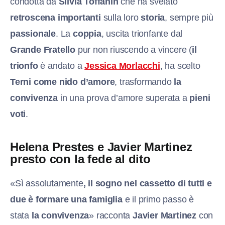
condotta da
Silvia Toffanin
che ha svelato
retroscena importanti
sulla loro
storia
, sempre più
passionale
. La
coppia
, uscita trionfante dal
Grande Fratello
pur non riuscendo a vincere (
il
trionfo
è andato a
Jessica Morlacchi
, ha scelto
Terni come nido d’amore
, trasformando
la
convivenza
in una prova d’amore superata a
pieni
voti
.
Helena Prestes e Javier Martinez
presto con la fede al dito
«Sì assolutamente
, il sogno nel cassetto di tutti e
due è formare una famiglia
e il primo passo è
stata
la convivenza
» racconta
Javier Martinez
con