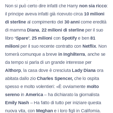
Non si può certo dire infatti che Harry
non sia ricco
:
il principe aveva infatti già ricevuto circa
10 milioni
di sterline
al compimento dei
30 anni
come eredità
di mamma
Diana
,
22 milioni di sterline
per il suo
libro
‘Spare’
,
25 milioni
con
Spotify
e ben
81
milioni
per il suo recente contratto con
Netflix
. Non
tornerà comunque a breve
in Inghilterra
, anche se
da tempo si parla di un grande interesse per
Althorp
, la casa dove è cresciuta
Lady Diana
ora
abitata dallo zio
Charles Spencer,
che lo ospita
spesso e molto volentieri: «È ovviamente
molto
sereno
in
America
– ha dichiarato la giornalista
Emily Nash
– Ha fatto di tutto per iniziare questa
nuova vita, con
Meghan
e i loro figli in California.