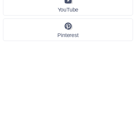
YouTube
Pinterest
Link Utili
Policy Privacy
Termini e Condizioni
Dati personali
Contatti