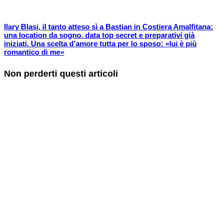
Ilary Blasi, il tanto atteso sì a Bastian in Costiera Amalfitana:
una location da sogno, data top secret e preparativi già
iniziati. Una scelta d’amore tutta per lo sposo: «lui è più
romantico di me»
Non perderti questi articoli