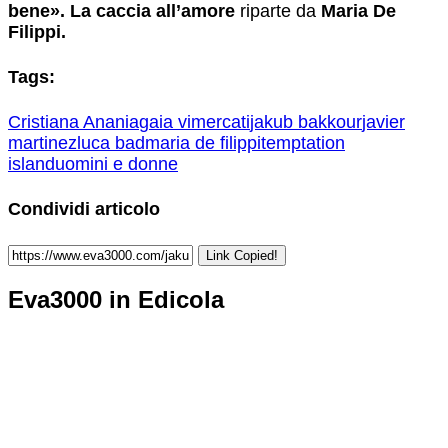
bene». La caccia all’amore
riparte da
Maria De
Filippi.
Tags:
Cristiana Anania
gaia vimercati
jakub bakkour
javier
martinez
luca bad
maria de filippi
temptation
island
uomini e donne
Condividi articolo
Link Copied!
Eva3000 in Edicola