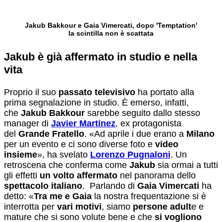
Jakub Bakkour e Gaia Vimercati, dopo 'Temptation'
la scintilla non è scattata
Jakub è già affermato in studio e nella
vita
Proprio il suo
passato televisivo
ha portato alla
prima segnalazione in studio. È emerso, infatti,
che
Jakub Bakkour
sarebbe seguito dallo stesso
manager di
Javier Martinez
, ex protagonista
del
Grande Fratello
. «Ad aprile i due erano a
Milano
per un evento e ci sono diverse foto e
video
insieme
», ha svelato
Lorenzo Pugnaloni
. Un
retroscena che conferma come
Jakub
sia ormai a tutti
gli effetti
un volto affermato
nel panorama dello
spettacolo italiano
. Parlando di
Gaia Vimercati
ha
detto: «
Tra me e Gaia
la nostra frequentazione si è
interrotta per
vari motivi
, siamo
persone adult
e e
mature che si sono volute bene e che
si vogliono