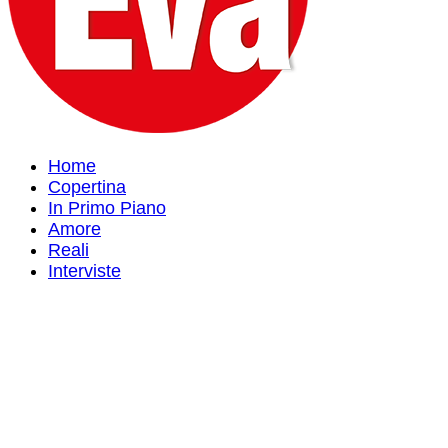
Home
Copertina
In Primo Piano
Amore
Reali
Interviste