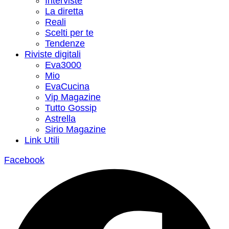
Interviste
La diretta
Reali
Scelti per te
Tendenze
Riviste digitali
Eva3000
Mio
EvaCucina
Vip Magazine
Tutto Gossip
Astrella
Sirio Magazine
Link Utili
Facebook