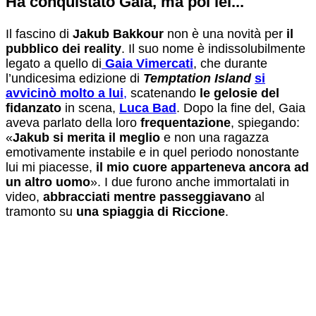
Ha conquistato Gaia, ma poi lei...
Il fascino di
Jakub Bakkour
non è una novità per
il
pubblico dei reality
. Il suo nome è indissolubilmente
legato a quello di
Gaia Vimercati
, che durante
l’undicesima edizione di
Temptation Island
si
avvicinò molto a lui
,
scatenando
le gelosie del
fidanzato
in scena,
Luca Bad
. Dopo la fine del, Gaia
aveva parlato della loro
frequentazione
, spiegando:
«
Jakub si merita il meglio
e non una ragazza
emotivamente instabile e in quel periodo nonostante
lui mi piacesse,
il mio cuore apparteneva ancora ad
un altro uomo
». I due furono anche immortalati in
video,
abbracciati mentre passeggiavano
al
tramonto su
una spiaggia di Riccione
.