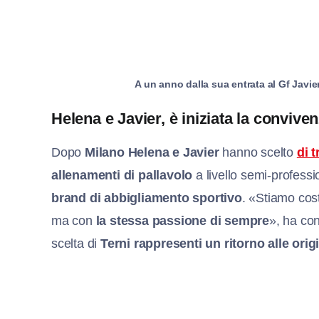
A un anno dalla sua entrata al Gf Javie
Helena e Javier, è iniziata la convive
Dopo
Milano
Helena e Javier
hanno scelto
di t
allenamenti di pallavolo
a livello semi-profess
brand di abbigliamento sportivo
. «Stiamo co
ma con
la stessa passione di sempre
», ha con
scelta di
Terni rappresenti un ritorno alle orig