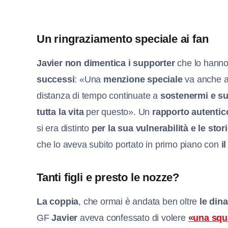
Un ringraziamento speciale ai fan
Javier non dimentica i supporter
che lo hann
successi
: «Una
menzione speciale
va anche a 
distanza di tempo continuate a
sostenermi e s
tutta la vita
per questo». Un
rapporto autentic
si era distinto
per la sua vulnerabilità e le sto
che lo aveva subito portato in primo piano con
i
Tanti figli e presto le nozze?
La coppia
, che ormai è andata ben oltre
le din
GF
Javier
aveva confessato di volere
«una squa