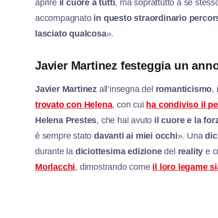
aprire
il cuore a tutti
, ma soprattutto a se stess
accompagnato
in questo straordinario percor
lasciato qualcosa
».
Javier Martinez festeggia un anno 
Javier Martinez
all’insegna del
romanticismo
,
trovato con Helena
, con cui
ha condiviso il pe
Helena Prestes
, che hai avuto
il cuore e la for
è sempre stato
davanti ai miei occhi
». Una
dic
durante la
diciottesima edizione
del
reality
e c
Morlacchi
,
dimostrando come
il loro legame s