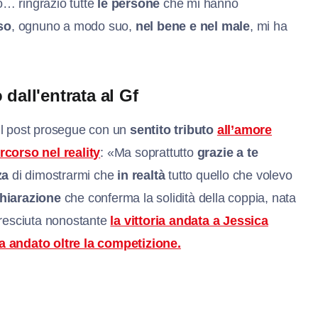
o… ringrazio tutte
le persone
che mi hanno
so
, ognuno a modo suo,
nel bene e nel male
, mi ha
dall'entrata al Gf
 il post prosegue con un
sentito tributo
all’amore
rcorso nel reality
: «Ma soprattutto
grazie a te
za
di dimostrarmi che
in realtà
tutto quello che volevo
hiarazione
che conferma la solidità della coppia, nata
resciuta nonostante
la vittoria andata a Jessica
ia andato oltre la competizione.