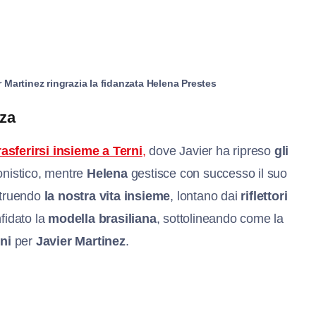
r Martinez ringrazia la fidanzata Helena Prestes
nza
rasferirsi insieme a Terni
,
dove Javier ha ripreso
gli
ionistico, mentre
Helena
gestisce con successo il suo
struendo
la nostra vita insieme
, lontano dai
riflettori
fidato la
modella brasiliana
, sottolineando come la
ini
per
Javier Martinez
.