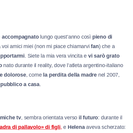
o
accompagnato
lungo quest’anno così
pieno di
voi amici miei (non mi piace chiamarvi
fan
) che a
upportarmi
. Siete la mia vera vincita e
vi sarò grato
o
nato durante il reality, dove l’atleta argentino-italiano
rie dolorose
, come
la perdita della madre
nel 2007,
l pubblico a casa
.
amiche tv
, sembra orientata verso
il futuro
: durante il
dra di pallavolo» di figli
,
e
Helena
aveva scherzato: