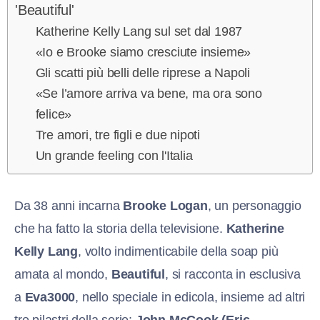
'Beautiful'
Katherine Kelly Lang sul set dal 1987
«Io e Brooke siamo cresciute insieme»
Gli scatti più belli delle riprese a Napoli
«Se l’amore arriva va bene, ma ora sono
felice»
Tre amori, tre figli e due nipoti
Un grande feeling con l'Italia
Da 38 anni incarna
Brooke Logan
, un personaggio
che ha fatto la storia della televisione.
Katherine
Kelly Lang
, volto indimenticabile della soap più
amata al mondo,
Beautiful
, si racconta in esclusiva
a
Eva3000
, nello speciale in edicola, insieme ad altri
tre pilastri della serie:
John McCook (Eric