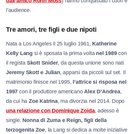
dall’amico Ronn Moss
) hanno conquistato i cuori e
l’audience.
Tre amori, tre figli e due nipoti
Nata a Los Angeles il 25 luglio 1961,
Katherine
Kelly Lang
si è sposata la prima volta
nel 1989
con
il regista
Skott Snider
, da questa unione sono nati
Jeremy Skott e Julian
, apparsi da piccoli sul set. Il
matrimonio finisce nel 1995,
l’attrice si risposa nel
1997
con il produttore americano
Alex D’Andrea
,
da cui ha
Zoe Katrina
, ma divorzia nel 2014. Dopo
una relazione con Dominique Zoida
, adesso è
single.
Nonna di Zuma e Reign, figli della
terzogenita Zoe
, la Lang si dedica a molte iniziative