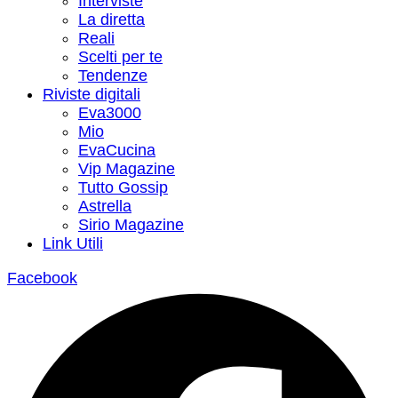
Interviste
La diretta
Reali
Scelti per te
Tendenze
Riviste digitali
Eva3000
Mio
EvaCucina
Vip Magazine
Tutto Gossip
Astrella
Sirio Magazine
Link Utili
Facebook