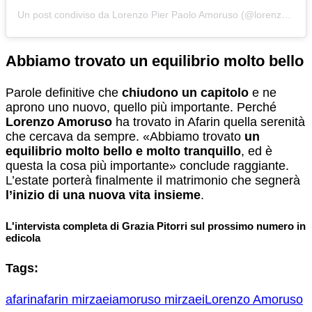
Un post condiviso da Lorenzo Pier Paolo Amoruso (@lorenzo_amoruso_)
Abbiamo trovato un equilibrio molto bello
Parole definitive che
chiudono un capitolo
e ne
aprono uno nuovo, quello più importante. Perché
Lorenzo Amoruso
ha trovato in Afarin quella serenità
che cercava da sempre. «Abbiamo trovato
un
equilibrio molto bello e molto tranquillo
, ed è
questa la cosa più importante» conclude raggiante.
L’estate porterà finalmente il matrimonio che segnerà
l’inizio di una nuova vita insieme
.
L'intervista completa di Grazia Pitorri sul prossimo numero in
edicola
Tags:
afarin
afarin mirzaei
amoruso mirzaei
Lorenzo Amoruso