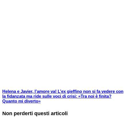
Helena e Javier, l’amore va! L’ex gieffino non si fa vedere con
la fidanzata ma ride sulle voci di crisi: «Tra noi è finita?
Quanto mi diverto»
Non perderti questi articoli