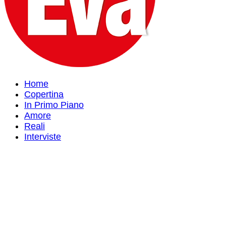
Home
Copertina
In Primo Piano
Amore
Reali
Interviste