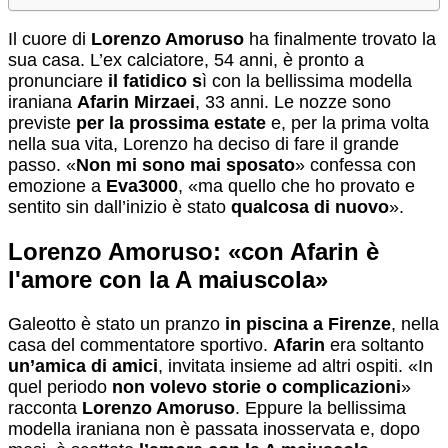
Il cuore di
Lorenzo Amoruso
ha finalmente trovato la
sua casa. L’ex calciatore, 54 anni, è pronto a
pronunciare
il fatidico s
ì con la bellissima modella
iraniana
Afarin Mirzaei
, 33 anni. Le nozze sono
previste
per la prossima estate
e, per la prima volta
nella sua vita, Lorenzo ha deciso di fare il grande
passo. «
Non mi sono mai sposato
» confessa con
emozione a
Eva3000
, «ma quello che ho provato e
sentito sin dall’inizio è stato
qualcosa di nuovo
».
Lorenzo Amoruso: «con Afarin è
l'amore con la A maiuscola»
Galeotto è stato un pranzo
in piscina a Firenze
, nella
casa del commentatore sportivo.
Afarin
era soltanto
un’amica di amici
, invitata insieme ad altri ospiti. «In
quel periodo
non volevo storie o complicazioni
»
racconta
Lorenzo Amoruso
. Eppure la bellissima
modella iraniana non è passata inosservata e, dopo