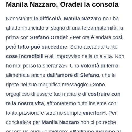
Manila Nazzaro, Oradei la consola
Nonostante
le difficoltà
,
Manila Nazzaro
non ha
affatto rinunciato al sogno di una terza maternità, la
prima con
Stefano Oradei
: «Per ora è andata così,
però
tutto può succedere
. Sono accadute tante
cose incredibili
e all’improvviso nella mia vita. Non
ho mai perso la speranza» Una
volontà di ferro
alimentata anche
dall’amore di Stefano
, che le
ripete nel suo magnifico messaggio: «Sono
orgoglioso di essere tuo marito e di
costruire con
te la nostra vita
, affronteremo tutto insieme con
tanta passione e saremo sempre
vincitori
». Per
concludere per
Manila Nazzaro
non ci potrebbe
essere un augurio migliore: «
Balliamo insieme al