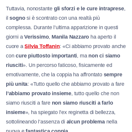
Tuttavia, nonostante
gli sforzi e le cure intraprese
,
il
sogno
si è scontrato con una realtà più
complessa. Durante l’ultima apparizione in questi
giorni a
Verissimo
,
Manila Nazzaro
ha aperto il
cuore a
Silvia Toffanin
: «Ci abbiamo provato anche
con
cure piuttosto importanti
, ma
non ci siamo
riusciti
». Un percorso faticoso, fisicamente ed
emotivamente, che la coppia ha affrontato
sempre
più unita
: «Tutto quello che abbiamo provato a fare
l’abbiamo provato insieme
, tutto quello che non
siamo riusciti a fare
non siamo riusciti a farlo
insieme
», ha spiegato l’ex reginetta di bellezza,
sottolineando l’assenza di
alcun problema
nella
nuova e
fantastica coppia
.