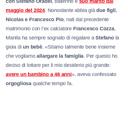
con Stefano Oradei
, ballerino e
suo marito dal
maggio del 2024
. Nonostante abbia già
due figli
,
Nicolas e Francesco Pio
, nati dal precedente
matrimonio con l’ex calciatore
Francesco Cozza
,
Manila ha sempre sognato di regalare a
Stefano
la
gioia di
un bebè
. «Stiamo talmente bene insieme
che vogliamo
allargare la famiglia
. Per questo ho
deciso di lottare per il mio desiderio più grande:
avere un bambino a 46 anni
», aveva confessato
orgogliosa
qualche tempo fa.