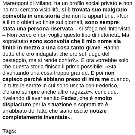
Marangoni di Milano, ha un profilo social privato e non
ha mai cercato visibilità,
si è trovata suo malgrado
coinvolta in una storia
che non le appartiene. «Non
è il mio obiettivo finire sui giornali,
sono sempre
stata una persona riservata
– si sfoga nell’intervista
– Non cerco e non voglio questo tipo di notorietà. Ma
soprattutto
sono sconvolta che il mio nome sia
finito in mezzo a una cosa tanto grave
. Hanno
detto che ero indagata, che ero sul luogo del
pestaggio, ma si rende conto?». E ora vorrebbe solo
che questa storia finisca il prima possibile: «Sta
diventando una cosa troppo grande. E poi
non
capisco perché abbiano preso di mira me
quando,
in tutte le serate in cui sono uscita con Federico,
c’erano sempre anche altre ragazze», conclude,
rivelando di aver sentito
Fedez
, che è
«molto
dispiaciuto
per la situazione e soprattutto è
arrabbiato del fatto che siano uscite
notizie
completamente inventate
».
Tags: