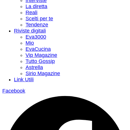
Interviste
La diretta
Reali
Scelti per te
Tendenze
Riviste digitali
Eva3000
Mio
EvaCucina
Vip Magazine
Tutto Gossip
Astrella
Sirio Magazine
Link Utili
Facebook