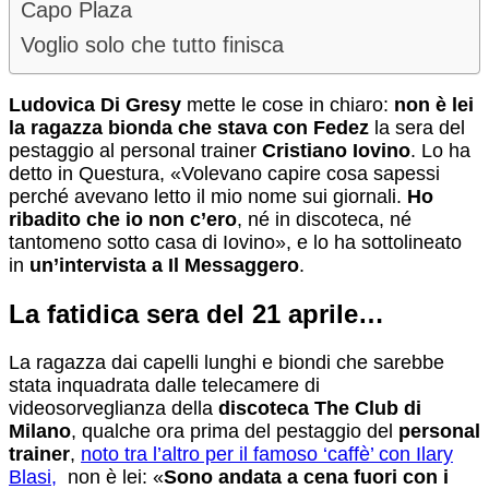
Capo Plaza
Voglio solo che tutto finisca
Ludovica Di Gresy
mette le cose in chiaro:
non è lei
la ragazza bionda che stava con Fedez
la sera del
pestaggio al personal trainer
Cristiano Iovino
. Lo ha
detto in Questura, «Volevano capire cosa sapessi
perché avevano letto il mio nome sui giornali.
Ho
ribadito che io non c’ero
, né in discoteca, né
tantomeno sotto casa di Iovino», e lo ha sottolineato
in
un’intervista a Il Messaggero
.
La fatidica sera del 21 aprile…
La ragazza dai capelli lunghi e biondi che sarebbe
stata inquadrata dalle telecamere di
videosorveglianza della
discoteca The Club di
Milano
, qualche ora prima del pestaggio del
personal
trainer
,
noto tra l’altro per il famoso ‘caffè’ con Ilary
Blasi,
non è lei: «
Sono andata a cena fuori con i