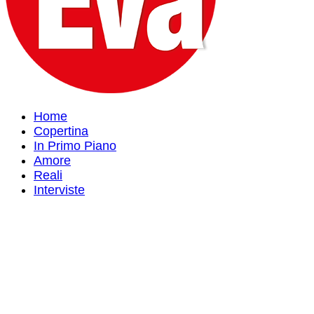
Home
Copertina
In Primo Piano
Amore
Reali
Interviste