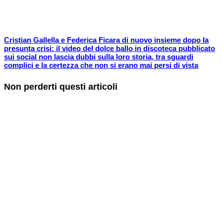
Cristian Gallella e Federica Ficara di nuovo insieme dopo la
presunta crisi: il video del dolce ballo in discoteca pubblicato
sui social non lascia dubbi sulla loro storia, tra sguardi
complici e la certezza che non si erano mai persi di vista
Non perderti questi articoli