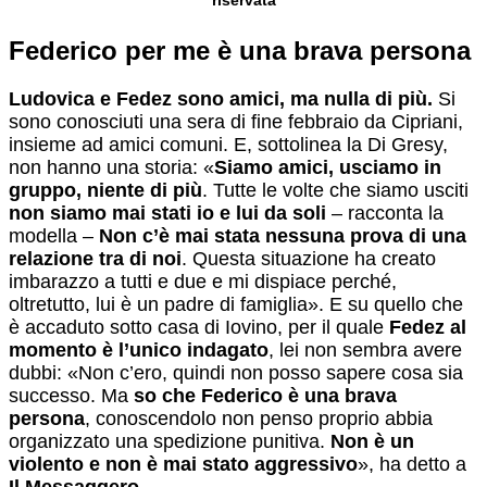
Federico per me è una brava persona
Ludovica e Fedez sono amici, ma nulla di più.
Si
sono conosciuti una sera di fine febbraio da Cipriani,
insieme ad amici comuni. E, sottolinea la Di Gresy,
non hanno una storia: «
Siamo amici, usciamo in
gruppo, niente di più
. Tutte le volte che siamo usciti
non siamo mai stati io e lui da soli
– racconta la
modella –
Non c’è mai stata nessuna prova di una
relazione tra di noi
. Questa situazione ha creato
imbarazzo a tutti e due e mi dispiace perché,
oltretutto, lui è un padre di famiglia». E su quello che
è accaduto sotto casa di Iovino, per il quale
Fedez al
momento è l’unico indagato
, lei non sembra avere
dubbi: «Non c’ero, quindi non posso sapere cosa sia
successo. Ma
so che Federico è una brava
persona
, conoscendolo non penso proprio abbia
organizzato una spedizione punitiva.
Non è un
violento e non è mai stato aggressivo
», ha detto a
Il Messaggero
.