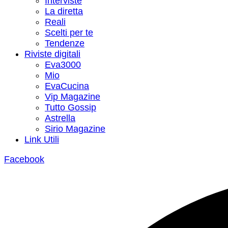
Interviste
La diretta
Reali
Scelti per te
Tendenze
Riviste digitali
Eva3000
Mio
EvaCucina
Vip Magazine
Tutto Gossip
Astrella
Sirio Magazine
Link Utili
Facebook