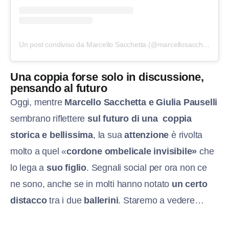
Un post condiviso da Marcello Sacchetta (@marcellosacchetta)
Una coppia forse solo in discussione,
pensando al futuro
Oggi, mentre
Marcello Sacchetta e Giulia Pauselli
sembrano riflettere
sul futuro di una
coppia
storica e bellissima
, la sua
attenzione
è rivolta
molto a quel «
cordone ombelicale invisibile»
che
lo lega a
suo figlio
. Segnali social per ora non ce
ne sono, anche se in molti hanno notato
un certo
distacco
tra i due
ballerini
. Staremo a vedere…