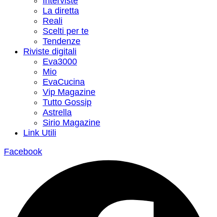
Interviste
La diretta
Reali
Scelti per te
Tendenze
Riviste digitali
Eva3000
Mio
EvaCucina
Vip Magazine
Tutto Gossip
Astrella
Sirio Magazine
Link Utili
Facebook