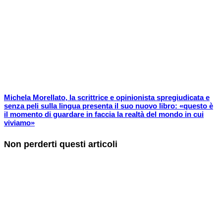
Michela Morellato, la scrittrice e opinionista spregiudicata e
senza peli sulla lingua presenta il suo nuovo libro: «questo è
il momento di guardare in faccia la realtà del mondo in cui
viviamo»
Non perderti questi articoli