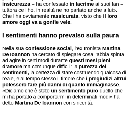
insicurezza –
ha confessato
in lacrime
ai suoi fan
–
tuttora ce l’ho, in realtà ne ho parlato anche a lui».
Che l’ha ovviamente
rassicurata
, visto che
il loro
amore oggi va a gonfie vele
.
I sentimenti hanno prevalso sulla paura
Nella sua
confessione social
, l’ex tronista
Martina
De Ioannon
ha cercato di spiegare cosa l’abbia spinta
ad agire in certi modi durante
questi mesi pieni
d’amore
ma comunque difficili: la
purezza dei
sentimenti,
la certezza di stare costruendo qualcosa di
reale, e al tempo stesso il timore che
i pregiudizi altrui
potessero fare più danni di quanto immaginasse
.
«Diciamo che è stato
un sentimento puro
quello che
mi ha portato a comportarmi in determinati modi» ha
detto
Martina De Ioannon
con sincerità.