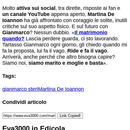
Molto
attiva sui social
, tra dirette, risposte ai fan e
un canale YouTube
appena aperto,
Martina De
Ioannon
ha già affrontato con coraggio le solite, inutili
critiche sul suo aspetto fisico. E sul futuro con
Gianmarco
? Nessun dubbio. «
Il matrimonio
quando?
Lascia perdere guarda, ci sto lavorando.
Tartasso Gianmarco ogni giorno, gli chiedo quando mi
fa la proposta, lui fa il vago.
Ride e fa il vago
.
Arriverà, anche perché che altro bisogna capire?
Siamo noi,
siamo marito e moglie e basta
».
Tags:
gianmarco steri
Martina De Ioannon
Condividi articolo
Link Copied!
Eva3000 in Edicola