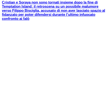
Cristian e Soraya non sono tornati insieme dopo la fine di
Temptation Island: il retroscena su un possibile malumore
verso Filippo Bisciglia, accusato di non aver lasciato spazio al
fidanzato per poter difendersi durante l’ultimo infuocato
confronto ai falò