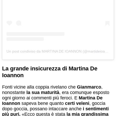
Un post condiviso da MARTINA DE IOANNON (@martideioannon)
La grande insicurezza di Martina De
Ioannon
Fonti vicine alla coppia rivelano che
Gianmarco
,
nonostante
la sua maturità
, era comunque esposto
ogni giorno ai commenti più feroci. E
Martina De
Ioannon
sapeva bene quanto
certi veleni
, goccia
dopo goccia, possano intaccare anche
i sentimenti
più puri.
«Ecco questa è stata
la mia grandissima