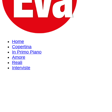
Home
Copertina
In Primo Piano
Amore
Reali
Interviste