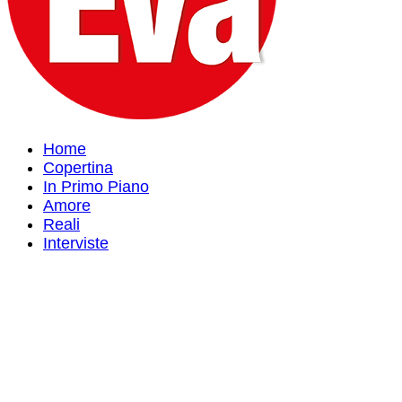
Home
Copertina
In Primo Piano
Amore
Reali
Interviste