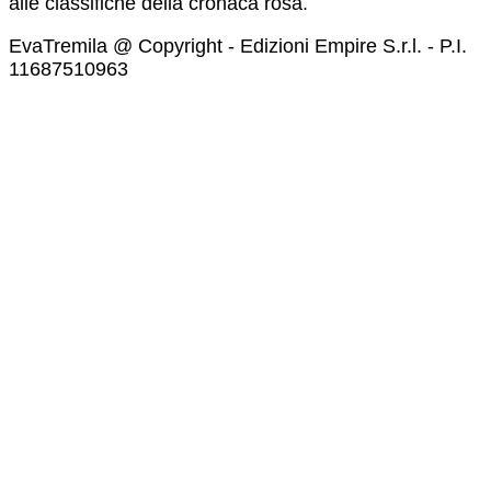
alle classifiche della cronaca rosa.
EvaTremila @ Copyright - Edizioni Empire S.r.l. - P.I.
11687510963​