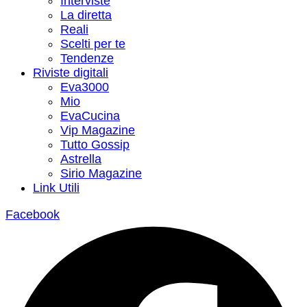
Interviste
La diretta
Reali
Scelti per te
Tendenze
Riviste digitali
Eva3000
Mio
EvaCucina
Vip Magazine
Tutto Gossip
Astrella
Sirio Magazine
Link Utili
Facebook