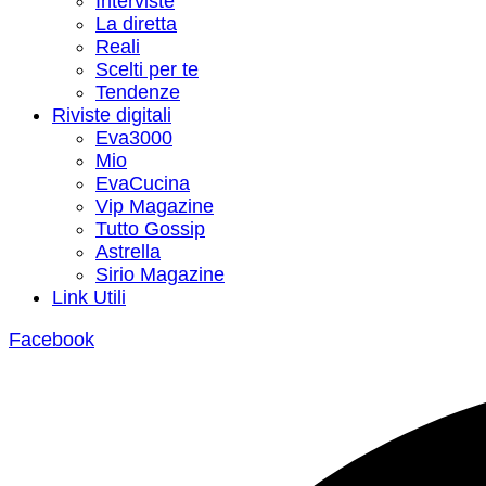
Interviste
La diretta
Reali
Scelti per te
Tendenze
Riviste digitali
Eva3000
Mio
EvaCucina
Vip Magazine
Tutto Gossip
Astrella
Sirio Magazine
Link Utili
Facebook