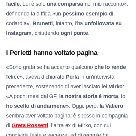
facile
. Lui è solo
una comparsa
nel mio racconto»,
definendo la diffida «un
pessimo esempio
di
codardia».
Brunetti
, intanto, l’ha
unfollowata su
Instagram
, chiudendo
ogni ponte
.
I Perletti hanno voltato pagina
«Sono grata se ha accanto qualcuno
che lo rende
felice
», aveva dichiarato
Perla
in un’intervista
precedente, sostenendo di aver lasciato lei
Mirko
:
«A pochi mesi dal GF,
la nostra storia è morta
. Io
ho scelto di andarmene
». Oggi, però,
la Vatiero
sembra aver voltato pagina: è spesso in compagnia
di
Greta Rossetti
, l’altra ex di Mirko, con cui
condivide feste e vacanze, ed di recente ha