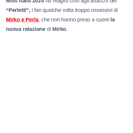
Miss Italia 2024
ha reagito così agli attacchi dei
“Perletti”,
i fan qualche volta troppo ossessivi di
Mirko e Perla
,
che non hanno preso a cuore
la
nuova relazione
di
Mirko
.