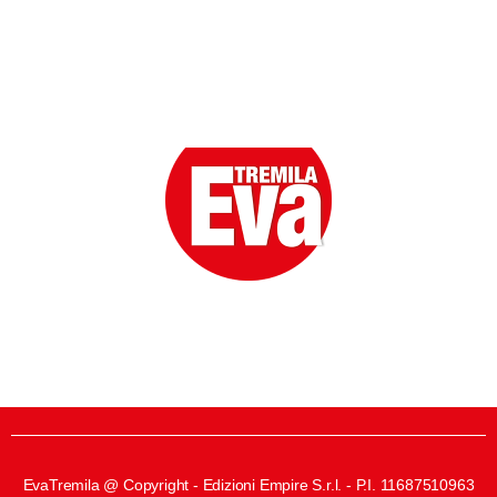
Eva la prima Donna del Gossip. Oltre 80 anni in cima
alle classifiche della cronaca rosa.
EvaTremila @ Copyright - Edizioni Empire S.r.l. - P.I. 11687510963​