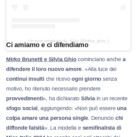
Un post condiviso da 𝒮𝒾𝓁𝓋𝒾𝒶 (@silvia_ghio_)
Ci amiamo e ci difendiamo
Mirko Brunetti e Silvia Ghio
cominciano anche
a
difendere il loro nuovo amore
. «Alla luce dei
continui insulti
che ricevo
ogni giorno
senza
motivo, ho ritenuto necessario prendere
provvedimenti
», ha dichiarato
Silvia
in un recente
sfogo social
, aggiungendo: «Non può essere
una
colpa amare una persona single
. Denuncio
chi
diffonde falsità
». La modella e
semifinalista di