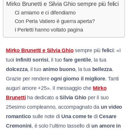
Mirko Brunetti e Silvia Ghio sempre più felici
Ci amiamo e ci difendiamo
Con Perla Vatiero è guerra aperta?
I Perletti hanno voltato pagina
Mirko Brunetti e Silvia Ghio
sempre più
felici
: «I
tuoi
infiniti sorrisi
, il tuo
fare gentile
, la tua
dolcezza
, il tuo
animo buono
, la tua
bellezza
.
Grazie per rendere
ogni giorno il migliore
. Tanti
auguri amore +25». Il messaggio che
Mirko
Brunetti
ha dedicato a
Silvia Ghio
per il suo
25esimo compleanno, accompagnato da
un video
romantico
sulle note di
Una come te
di
Cesare
Cremonini
, è solo l’ultimo tassello di
un amore in