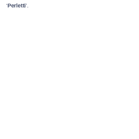
‘
Perletti
’.