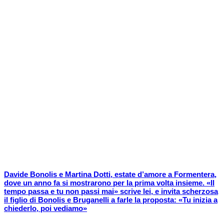
Davide Bonolis e Martina Dotti, estate d’amore a Formentera,
dove un anno fa si mostrarono per la prima volta insieme. «Il
tempo passa e tu non passi mai» scrive lei, e invita scherzosa
il figlio di Bonolis e Bruganelli a farle la proposta: «Tu inizia a
chiederlo, poi vediamo»