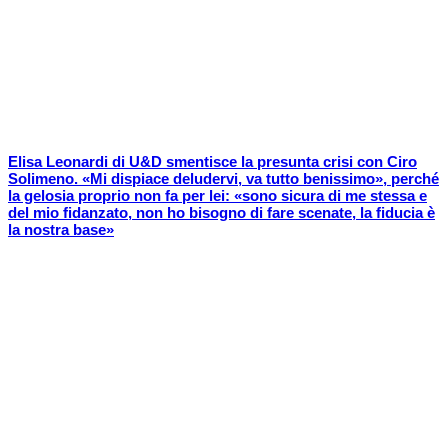
Elisa Leonardi di U&D smentisce la presunta crisi con Ciro
Solimeno. «Mi dispiace deludervi, va tutto benissimo», perché
la gelosia proprio non fa per lei: «sono sicura di me stessa e
del mio fidanzato, non ho bisogno di fare scenate, la fiducia è
la nostra base»