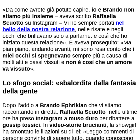
«Da come avrete già potuto capire,
io e Brando non
stiamo più insieme
– aveva scritto
Raffaella
Scuotto
su Instagram – Vi ho sempre portati
nel
bello della nostra relazione
, nelle risate e negli
occhi che brillavano solo a parlarne: è così che ho
iniziato questa relazione». E aveva proseguito: «Ma
pian piano, andando avanti, mi sono resa conto che
i
miei occhi si spegnevano
sempre più a causa di
molti alti e bassi vissuti e
non è così che un amore
va vissuto
».
Lo sfogo social: «sbalordita dalla fantasia
della gente
Dopo l’addio a
Brando Ephrikian
che vi stiamo
raccontando in diretta,
Raffaella Scuotto
nelle ultime
ore ha preso
Instagram
a
muso duro
per ribattere ai
gossip tossici
. In
video-storie brucianti
, la showgirl
ha smontato le illazioni su di lei: «Leggo commenti di
persone convinte di sapere tutto, quando conoscono