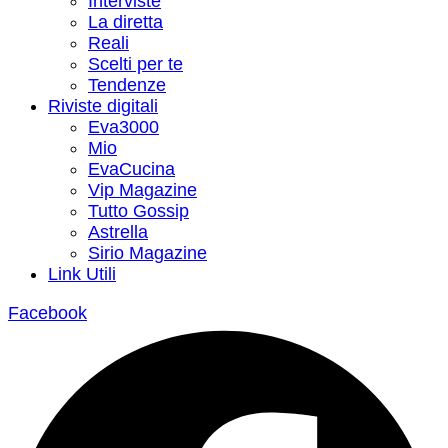
Interviste
La diretta
Reali
Scelti per te
Tendenze
Riviste digitali
Eva3000
Mio
EvaCucina
Vip Magazine
Tutto Gossip
Astrella
Sirio Magazine
Link Utili
Facebook