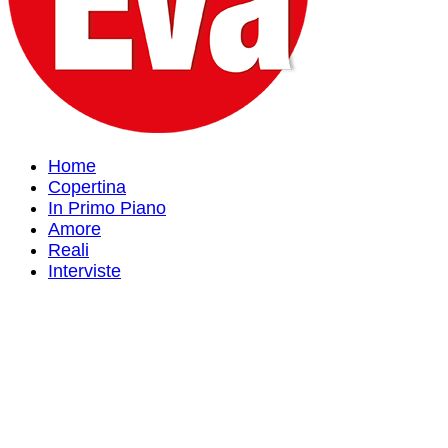
Home
Copertina
In Primo Piano
Amore
Reali
Interviste