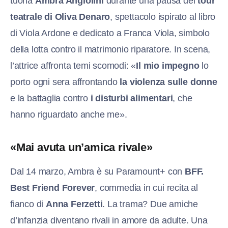
tuona
Ambra Angiolini
durante una pausa del
tour
teatrale di Oliva Denaro
, spettacolo ispirato al libro
di Viola Ardone e dedicato a Franca Viola, simbolo
della lotta contro il matrimonio riparatore. In scena,
l’attrice affronta temi scomodi: «
Il mio impegno
lo
porto ogni sera affrontando
la violenza sulle donne
e la battaglia contro
i disturbi alimentari
, che
hanno riguardato anche me».
«Mai avuta un’amica rivale»
Dal 14 marzo, Ambra è su Paramount+ con
BFF.
Best Friend Forever
, commedia in cui recita al
fianco di
Anna Ferzetti
. La trama? Due amiche
d’infanzia diventano rivali in amore da adulte. Una