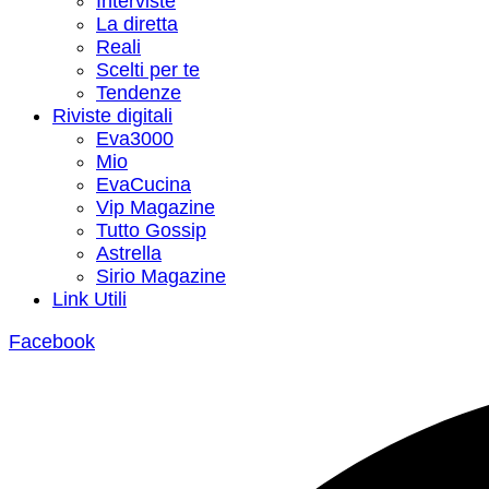
Interviste
La diretta
Reali
Scelti per te
Tendenze
Riviste digitali
Eva3000
Mio
EvaCucina
Vip Magazine
Tutto Gossip
Astrella
Sirio Magazine
Link Utili
Facebook