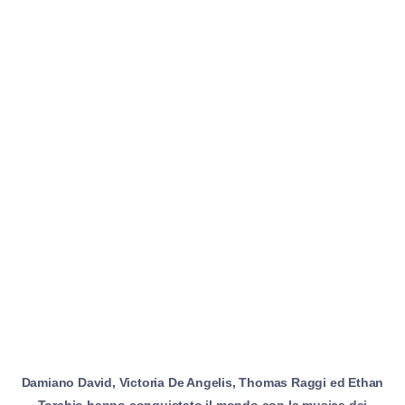
Damiano David, Victoria De Angelis, Thomas Raggi ed Ethan
Torchio hanno conquistato il mondo con la musica dei