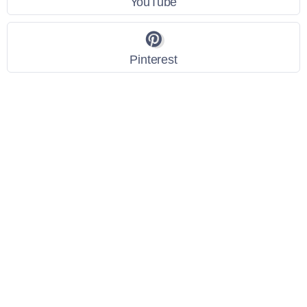
YouTube
Pinterest
Link Utili
Policy Privacy
Termini e Condizioni
Dati personali
Contatti
Scarica l'App