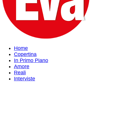
Home
Copertina
In Primo Piano
Amore
Reali
Interviste