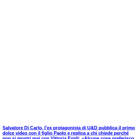
Salvatore Di Carlo, l’ex protagonista di U&D pubblica il primo
dolce video con il figlio Paolo e replica a chi chiede perché
non si mostri mai con Vittoria Egidi: «Alcune cose preferisco