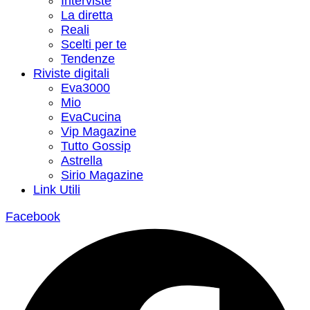
Interviste
La diretta
Reali
Scelti per te
Tendenze
Riviste digitali
Eva3000
Mio
EvaCucina
Vip Magazine
Tutto Gossip
Astrella
Sirio Magazine
Link Utili
Facebook