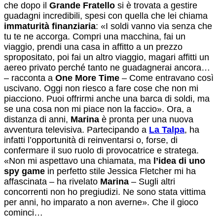
che dopo il
Grande Fratello
si è trovata a gestire
guadagni incredibili, spesi con quella che lei chiama
immaturità finanziaria
: «I soldi vanno via senza che
tu te ne accorga. Compri una macchina, fai un
viaggio, prendi una casa in affitto a un prezzo
spropositato, poi fai un altro viaggio, magari affitti un
aereo privato perché tanto ne guadagnerai ancora…
– racconta a
One More Time
– Come entravano così
uscivano. Oggi non riesco a fare cose che non mi
piacciono. Puoi offrirmi anche una barca di soldi, ma
se una cosa non mi piace non la faccio». Ora, a
distanza di anni,
Marina
è pronta per una nuova
avventura televisiva. Partecipando a
La Talpa
, ha
infatti l’opportunità di reinventarsi o, forse, di
confermare il suo ruolo di provocatrice e stratega.
«Non mi aspettavo una chiamata, ma
l’idea di uno
spy game
in perfetto stile Jessica Fletcher mi ha
affascinata – ha rivelato
Marina
– Sugli altri
concorrenti non ho pregiudizi. Ne sono stata vittima
per anni, ho imparato a non averne». Che il gioco
cominci…