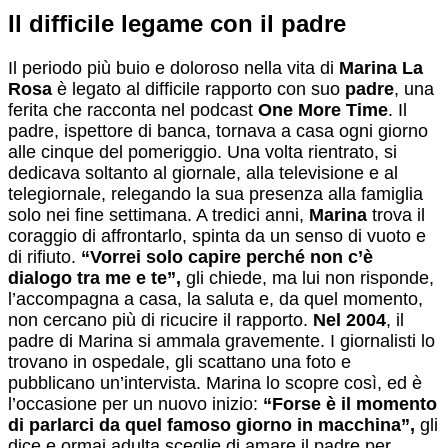
Il difficile legame con il padre
Il periodo più buio e doloroso nella vita di
Marina La
Rosa
è legato al difficile rapporto con suo
padre
, una
ferita che racconta nel podcast
One More Time
. Il
padre, ispettore di banca, tornava a casa ogni giorno
alle cinque del pomeriggio. Una volta rientrato, si
dedicava soltanto al giornale, alla televisione e al
telegiornale, relegando la sua presenza alla famiglia
solo nei fine settimana. A tredici anni,
Marina
trova il
coraggio di affrontarlo, spinta da un senso di vuoto e
di rifiuto.
“Vorrei solo capire perché non c’è
dialogo tra me e te”,
gli chiede, ma lui non risponde,
l’accompagna a casa, la saluta e, da quel momento,
non cercano più di ricucire il rapporto.
Nel 2004
, il
padre di Marina si ammala gravemente. I giornalisti lo
trovano in ospedale, gli scattano una foto e
pubblicano un’intervista. Marina lo scopre così, ed è
l’occasione per un nuovo inizio:
“Forse è il momento
di parlarci da quel famoso giorno in macchina”,
gli
dice e ormai adulta sceglie di amare il padre per