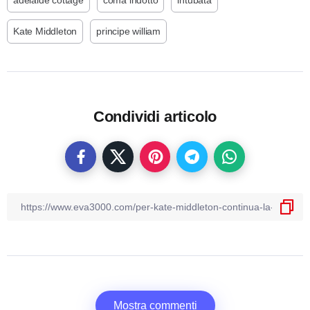
adelaide cottage
coma indotto
intubata
Kate Middleton
principe william
Condividi articolo
Mostra commenti