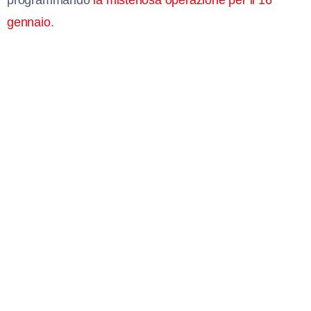
programmando
la misteriosa operazione per il 16
gennaio
.