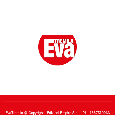
Eva la prima Donna del Gossip. Oltre 80 anni in cima
alle classifiche della cronaca rosa.
EvaTremila @ Copyright - Edizioni Empire S.r.l. - P.I. 11687510963​