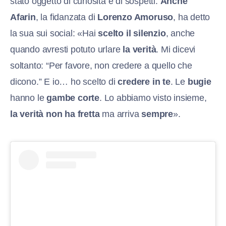
stato oggetto di curiosità e di sospetti.
Anche
Afarin
, la fidanzata di
Lorenzo Amoruso
, ha detto
la sua sui social: «Hai
scelto il silenzio
, anche
quando avresti potuto urlare
la verità
. Mi dicevi
soltanto: “Per favore, non credere a quello che
dicono.” E io… ho scelto di
credere in te
. Le
bugie
hanno le
gambe corte
. Lo abbiamo visto insieme,
la verità non ha fretta
ma arriva
sempre
».