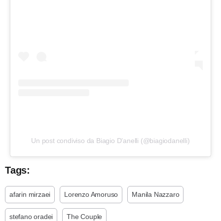
Un post condiviso da Biagio D’anelli (@biagiodanelli)
Tags:
afarin mirzaei
Lorenzo Amoruso
Manila Nazzaro
stefano oradei
The Couple