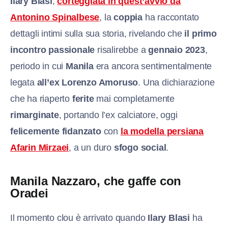
Ilary Blasi
,
corteggiata in quest’avvio da
Antonino Spinalbese
, la
coppia
ha raccontato
dettagli intimi sulla sua storia, rivelando che
il primo
incontro passionale
risalirebbe a
gennaio 2023
,
periodo in cui
Manila
era ancora sentimentalmente
legata
all’ex Lorenzo Amoruso
. Una dichiarazione
che ha riaperto
ferite
mai completamente
rimarginate
, portando l’ex calciatore, oggi
felicemente fidanzato
con
la modella persiana
Afarin Mirzaei
, a un duro
sfogo social
.
Manila Nazzaro, che gaffe con
Oradei
Il momento clou è arrivato quando
Ilary Blasi
ha