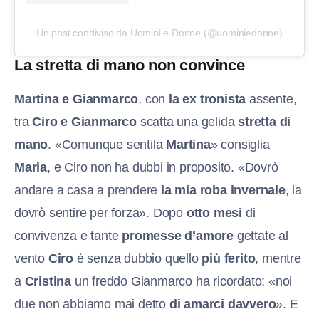
Un post condiviso da Uomini e Donne (@uominiedonne)
La stretta di mano non convince
Martina e Gianmarco
, con
la ex tronista
assente,
tra
Ciro e Gianmarco
scatta una gelida
stretta di
mano
. «Comunque sentila
Martina
» consiglia
Maria
, e Ciro non ha dubbi in proposito. «Dovrò
andare a casa a prendere
la mia roba invernale
, la
dovrò sentire per forza». Dopo
otto mesi
di
convivenza e tante
promesse d’amore
gettate al
vento
Ciro
è senza dubbio quello
più ferito
, mentre
a
Cristina
un freddo Gianmarco ha ricordato: «noi
due non abbiamo mai detto
di amarci davvero
». E