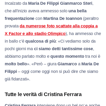
Incalzato da
Maria De Filippi
Gianmarco Steri
,
che all’inizio aveva ammesso solo
una bella
frequentazione
con
Martina De Ioannon
(peraltro
provata
da numerose foto scattate alla coppia a
X Factor e allo stadio Olimpico
), ha ammesso che
in ballo c’è
qualcosa di più
: «Ci vediamo solo da
pochi giorni ma
ci siamo detti tantissime cose
,
abbiamo parlato molto e
questo momento
tra noi è
molto bello
». «Però – giura
Giamarco
a
Maria De
Filippi
– oggi come oggi non si può dire che siamo
già fidanzati».
Tutte le verità di Cristina Ferrara
Cristina Ferrara
interviene dopo un bel po’ e anche